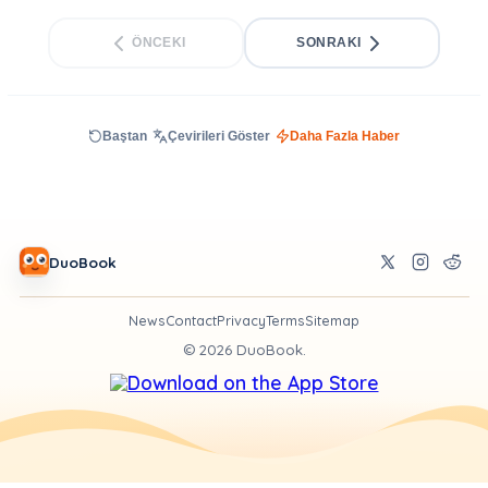
ÖNCEKI
SONRAKI
Baştan
Çevirileri Göster
Daha Fazla Haber
DuoBook
News
Contact
Privacy
Terms
Sitemap
©
2026
DuoBook.