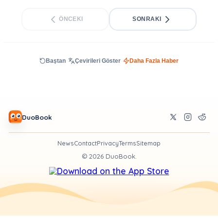
ÖNCEKI
SONRAKI
Baştan
Çevirileri Göster
Daha Fazla Haber
DuoBook
News
Contact
Privacy
Terms
Sitemap
©
2026
DuoBook.