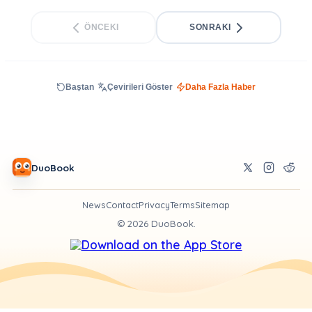
ÖNCEKI
SONRAKI
Baştan
Çevirileri Göster
Daha Fazla Haber
DuoBook
News
Contact
Privacy
Terms
Sitemap
©
2026
DuoBook.