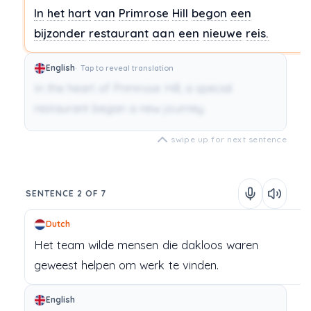
In
het
hart
van
Primrose
Hill
begon
een
bijzonder
restaurant
aan
een
nieuwe
reis.
English
Tap to reveal translation
In the heart of Primrose Hill, a special
restaurant began a new journey.
swipe up for next sentence
SENTENCE 2 OF 7
Dutch
Het
team
wilde
mensen
die
dakloos
waren
geweest
helpen
om
werk
te
vinden.
English