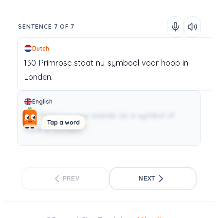
SENTENCE 7 OF 7
Dutch
130
Primrose
staat
nu
symbool
voor
hoop
in
Londen.
English
130 Primrose now stands as a symbol of
Tap a word
hope in London.
PREV
NEXT