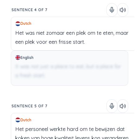
SENTENCE 4 OF 7
Dutch
Het
was
niet
zomaar
een
plek
om
te
eten,
maar
een
plek
voor
een
frisse
start.
English
It was not just a place to eat, but a place for
a fresh start.
SENTENCE 5 OF 7
Dutch
Het
personeel
werkte
hard
om
te
bewijzen
dat
koken
van
hoge
kwaliteit
levens
kon
veranderen.