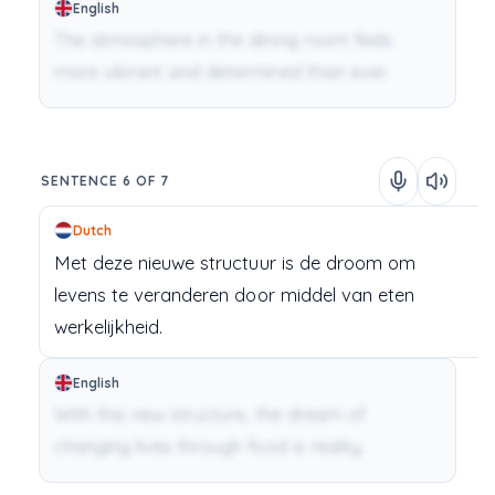
English
The atmosphere in the dining room feels
more vibrant and determined than ever.
SENTENCE 6 OF 7
Dutch
Met
deze
nieuwe
structuur
is
de
droom
om
levens
te
veranderen
door
middel
van
eten
werkelijkheid.
English
With this new structure, the dream of
changing lives through food is reality.