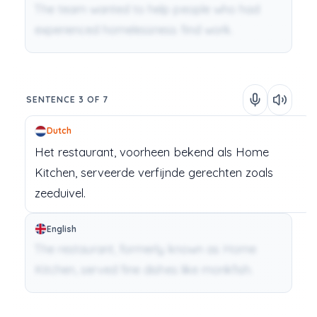
The team wanted to help people who had
experienced homelessness find work.
SENTENCE 3 OF 7
Dutch
Het
restaurant,
voorheen
bekend
als
Home
Kitchen,
serveerde
verfijnde
gerechten
zoals
zeeduivel.
English
The restaurant, formerly known as Home
Kitchen, served fine dishes like monkfish.