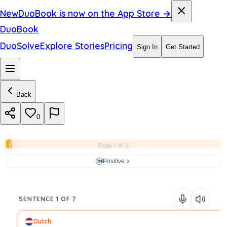
New
DuoBook is now on the App Store →
DuoBook
DuoSolve
Explore Stories
Pricing
Sign In
Get Started
Back
0
Page 1 of 2
Positive
SENTENCE 1 OF 7
Dutch