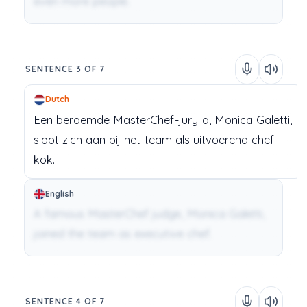
even more people.
SENTENCE 3 OF 7
Dutch
Een
beroemde
MasterChef-jurylid,
Monica
Galetti,
sloot
zich
aan
bij
het
team
als
uitvoerend
chef-
kok.
English
A famous MasterChef judge, Monica Galetti,
joined the team as executive chef.
SENTENCE 4 OF 7