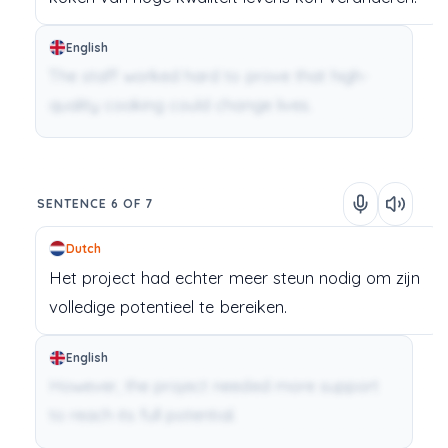
English
The staff worked hard to prove that high-
quality cooking could change lives.
SENTENCE 6 OF 7
Dutch
Het
project
had
echter
meer
steun
nodig
om
zijn
volledige
potentieel
te
bereiken.
English
However, the project needed more support
to reach its full potential.