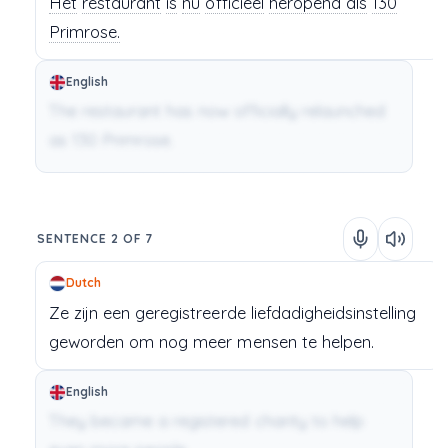
Het
restaurant
is
nu
officieel
heropend
als
130
Primrose.
English
The restaurant has now officially relaunched
as 130 Primrose.
SENTENCE 2 OF 7
Dutch
Ze
zijn
een
geregistreerde
liefdadigheidsinstelling
geworden
om
nog
meer
mensen
te
helpen.
English
They became a registered charity to help