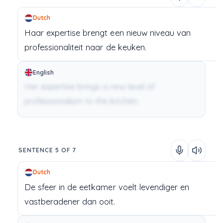
Dutch
Haar
expertise
brengt
een
nieuw
niveau
van
professionaliteit
naar
de
keuken.
English
Her expertise brings a new level of
professionalism to the kitchen.
SENTENCE 5 OF 7
Dutch
De
sfeer
in
de
eetkamer
voelt
levendiger
en
vastberadener
dan
ooit.