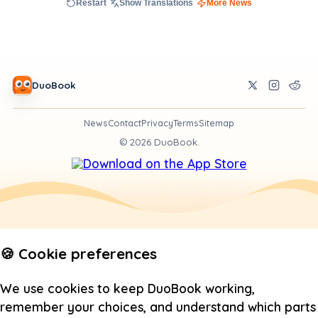
Restart
Show Translations
More News
DuoBook
News
Contact
Privacy
Terms
Sitemap
©
2026
DuoBook.
🍪 Cookie preferences
We use cookies to keep DuoBook working,
remember your choices, and understand which parts