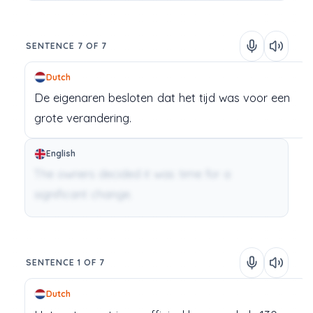
SENTENCE 7 OF 7
Dutch
De
eigenaren
besloten
dat
het
tijd
was
voor
een
grote
verandering.
English
The owners decided it was time for a
significant change.
SENTENCE 1 OF 7
Dutch