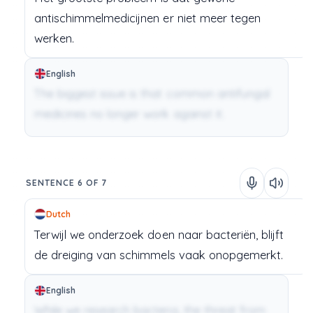
antischimmelmedicijnen
er
niet
meer
tegen
werken.
English
The biggest issue is that common antifungal
medicines no longer work against it.
SENTENCE 6 OF 7
Dutch
Terwijl
we
onderzoek
doen
naar
bacteriën,
blijft
de
dreiging
van
schimmels
vaak
onopgemerkt.
English
While we research bacteria, the threat from