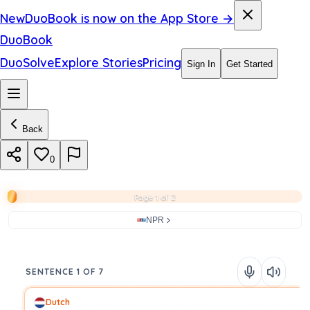
New
DuoBook is now on the App Store →
DuoBook
DuoSolve
Explore Stories
Pricing
Sign In
Get Started
Back
0
Page 1 of 2
NPR
SENTENCE 1 OF 7
Dutch