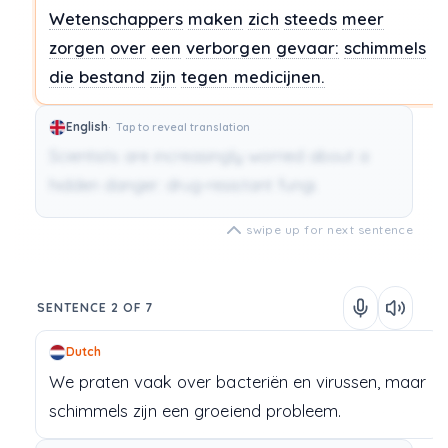
Wetenschappers
maken
zich
steeds
meer
zorgen
over
een
verborgen
gevaar:
schimmels
die
bestand
zijn
tegen
medicijnen.
English
Tap to reveal translation
Scientists are increasingly worried about a
hidden danger: drug-resistant fungi.
swipe up for next sentence
SENTENCE 2 OF 7
Dutch
We
praten
vaak
over
bacteriën
en
virussen,
maar
schimmels
zijn
een
groeiend
probleem.