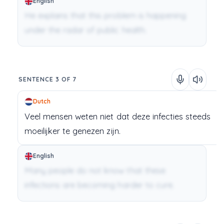
English
He explains that this problem is happening
under the radar of public health.
SENTENCE 3 OF 7
Dutch
Veel
mensen
weten
niet
dat
deze
infecties
steeds
moeilijker
te
genezen
zijn.
English
Many people do not know that these
infections are becoming harder to cure.