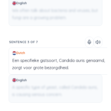
English
We often talk about bacteria and viruses, but
fungi are a growing problem.
SENTENCE 3 OF 7
Dutch
Een
specifieke
gistsoort,
Candida
auris
genaamd,
zorgt
voor
grote
bezorgdheid.
English
A specific type of yeast, called Candida auris,
is causing serious concern.