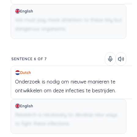
English
We must pay more attention to these tiny but
dangerous organisms.
SENTENCE 6 OF 7
Dutch
Onderzoek
is
nodig
om
nieuwe
manieren
te
ontwikkelen
om
deze
infecties
te
bestrijden.
English
Research is necessary to develop new ways
to fight these infections.