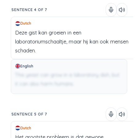
SENTENCE 4 OF 7
Dutch
Deze
gist
kan
groeien
in
een
laboratoriumschaaltje,
maar
hij
kan
ook
mensen
schaden.
English
This yeast can grow in a laboratory dish, but
it can also harm humans.
SENTENCE 5 OF 7
Dutch
Het
grootste
probleem
is
dat
gewone