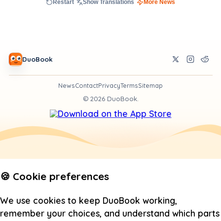
Restart
Show Translations
More News
DuoBook
News
Contact
Privacy
Terms
Sitemap
©
2026
DuoBook.
🍪 Cookie preferences
We use cookies to keep DuoBook working,
remember your choices, and understand which parts