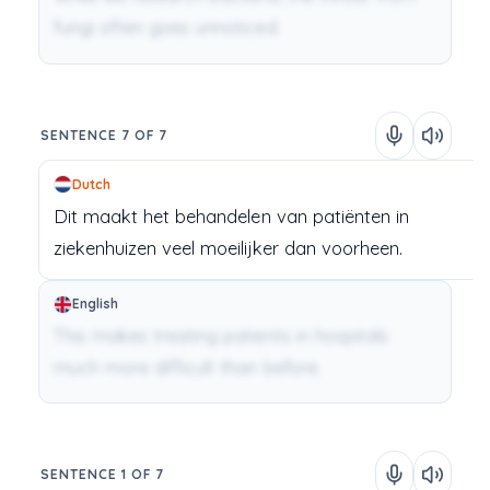
fungi often goes unnoticed.
SENTENCE 7 OF 7
Dutch
Dit
maakt
het
behandelen
van
patiënten
in
ziekenhuizen
veel
moeilijker
dan
voorheen.
English
This makes treating patients in hospitals
much more difficult than before.
SENTENCE 1 OF 7