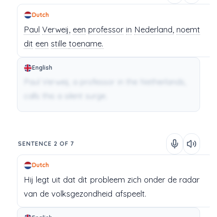
Dutch
Paul
Verweij,
een
professor
in
Nederland,
noemt
dit
een
stille
toename.
English
Paul Verweij, a professor in the Netherlands,
calls this a silent surge.
SENTENCE 2 OF 7
Dutch
Hij
legt
uit
dat
dit
probleem
zich
onder de radar
van
de
volksgezondheid
afspeelt.