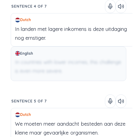
SENTENCE 4 OF 7
Dutch
In
landen
met
lagere
inkomens
is
deze
uitdaging
nog
ernstiger.
English
In countries with lower incomes, this challenge
is even more severe.
SENTENCE 5 OF 7
Dutch
We
moeten
meer
aandacht
besteden
aan
deze
kleine
maar
gevaarlijke
organismen.