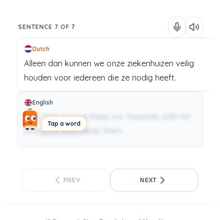
SENTENCE 7 OF 7
Dutch
Alleen
dan
kunnen
we
onze
ziekenhuizen
veilig
houden
voor
iedereen
die
ze
nodig
heeft.
English
Only then can we keep our hospitals safe for
Tap a word
everyone who needs them.
PREV
NEXT