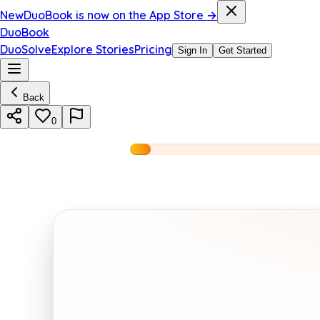
New
DuoBook is now on the App Store →
DuoBook
DuoSolve
Explore Stories
Pricing
Sign In
Get Started
Back
0