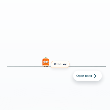
Kitabı aç
İNGILIZCE
→
TÜRKÇE
folarin balogun'nun
Open book
kart cezasının
ertelenmesi
INTERMEDIATE
SHORT