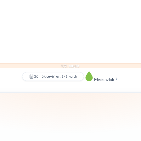
1/2. sayfa
Günlük çeviriler: 5/5 kaldı
Eksisozluk