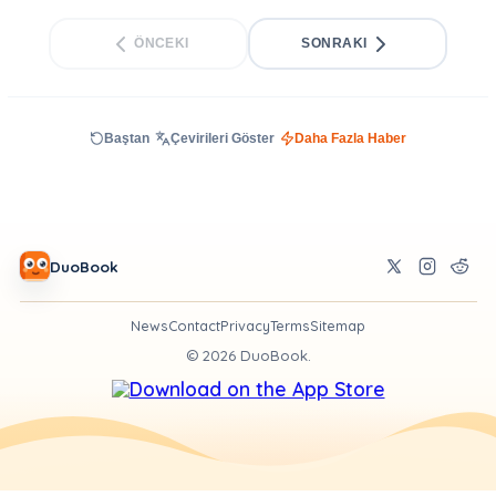
ÖNCEKI
SONRAKI
Baştan
Çevirileri Göster
Daha Fazla Haber
DuoBook
News
Contact
Privacy
Terms
Sitemap
©
2026
DuoBook.