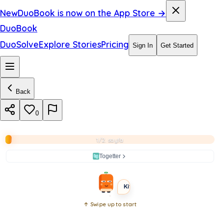
き
New
DuoBook is now on the App Store →
崩
DuoBook
れ
DuoSolve
Explore Stories
Pricing
Sign In
Get Started
る
自
Back
信
あ
0
る
1/2. sayfa
わ
Togetter
INTERMEDIATE
SHORT
Kitabı aç
↑ Swipe up to start
Open
book