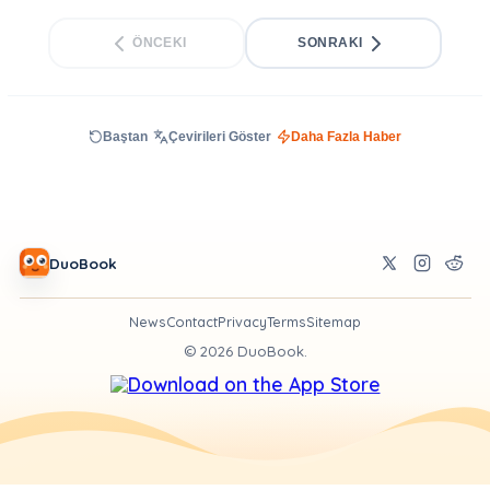
ÖNCEKI
SONRAKI
Baştan
Çevirileri Göster
Daha Fazla Haber
DuoBook
News
Contact
Privacy
Terms
Sitemap
©
2026
DuoBook.