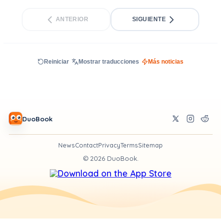
ANTERIOR
SIGUIENTE
Reiniciar
Mostrar traducciones
Más noticias
DuoBook
News
Contact
Privacy
Terms
Sitemap
©
2026
DuoBook.