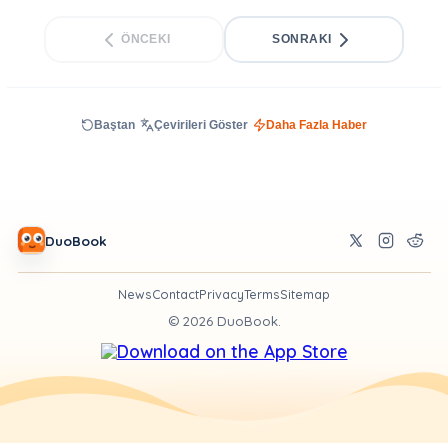
ÖNCEKI
SONRAKI
Baştan
Çevirileri Göster
Daha Fazla Haber
DuoBook
News
Contact
Privacy
Terms
Sitemap
©
2026
DuoBook.