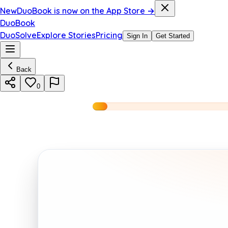
New
DuoBook is now on the App Store →
DuoBook
DuoSolve
Explore Stories
Pricing
Sign In
Get Started
Back
0