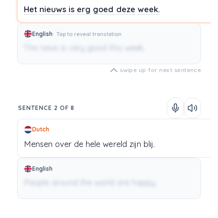
Het
nieuws
is
erg
goed
deze
week.
English
Tap to reveal translation
The news is very good this week.
swipe up for next sentence
SENTENCE 2 OF 8
Dutch
Mensen
over
de
hele
wereld
zijn
blij.
English
People around the world are happy.