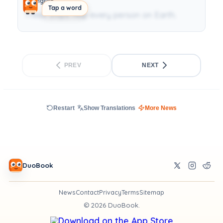
English
Tap a word
These steps help every person on Earth.
PREV
NEXT
Restart
Show Translations
More News
DuoBook
News
Contact
Privacy
Terms
Sitemap
©
2026
DuoBook.