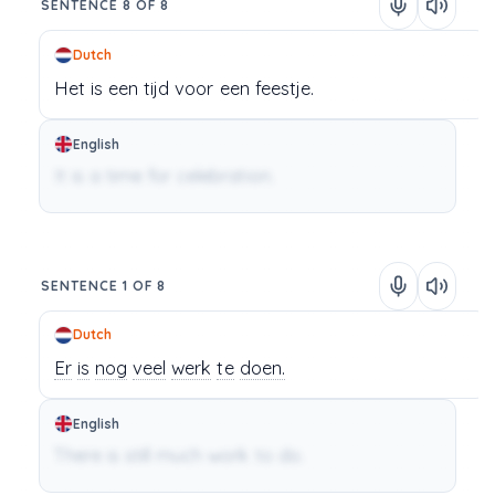
SENTENCE 8 OF 8
Dutch
Het
is
een
tijd
voor
een
feestje.
English
It is a time for celebration.
SENTENCE 1 OF 8
Dutch
Er
is
nog
veel
werk
te
doen.
English
There is still much work to do.