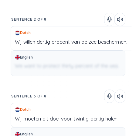
SENTENCE 2 OF 8
Dutch
Wij
willen
dertig
procent
van
de
zee
beschermen.
English
We want to protect thirty percent of the sea.
SENTENCE 3 OF 8
Dutch
Wij
moeten
dit
doel
voor
twintig-dertig
halen.
English