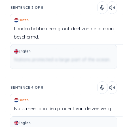
SENTENCE 3 OF 8
Dutch
Landen
hebben
een
groot
deel
van
de
oceaan
beschermd.
English
Nations protected a large part of the ocean.
SENTENCE 4 OF 8
Dutch
Nu
is
meer
dan
tien
procent
van
de
zee
veilig.
English