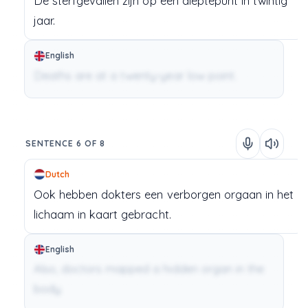
De
sterfgevallen
zijn
op
een
dieptepunt
in
twintig
jaar.
English
Deaths are at a twenty-year low point.
SENTENCE 6 OF 8
Dutch
Ook
hebben
dokters
een
verborgen
orgaan
in
het
lichaam
in
kaart
gebracht.
English
Also, doctors mapped a hidden organ in the
body.