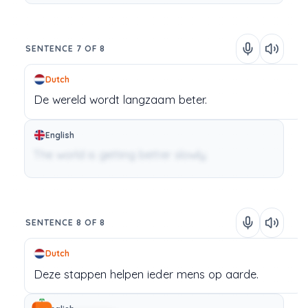
SENTENCE 7 OF 8
Dutch
De
wereld
wordt
langzaam
beter.
English
The world is getting better slowly.
SENTENCE 8 OF 8
Dutch
Deze
stappen
helpen
ieder
mens
op
aarde.