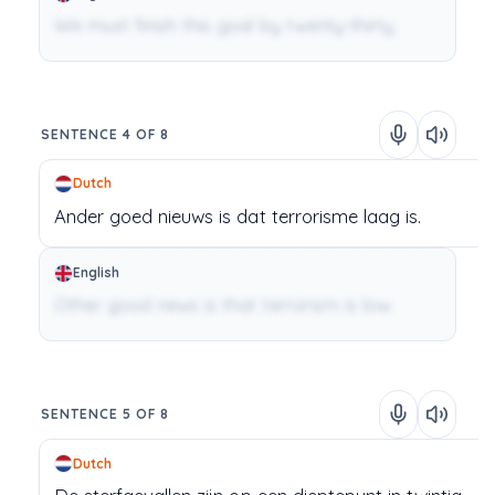
We must finish this goal by twenty-thirty.
SENTENCE 4 OF 8
Dutch
Ander
goed
nieuws
is
dat
terrorisme
laag
is.
English
Other good news is that terrorism is low.
SENTENCE 5 OF 8
Dutch