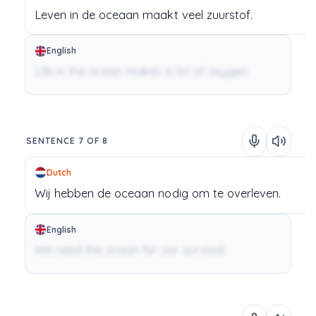
Leven
in
de
oceaan
maakt
veel
zuurstof.
English
Life in the ocean makes a lot of oxygen.
SENTENCE 7 OF 8
Dutch
Wij
hebben
de
oceaan
nodig
om
te
overleven.
English
We need the ocean for our survival.