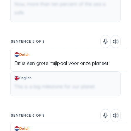
Now, more than ten percent of the sea is
safe.
SENTENCE 5 OF 8
Dutch
Dit
is
een
grote
mijlpaal
voor
onze
planeet.
English
This is a big milestone for our planet.
SENTENCE 6 OF 8
Dutch