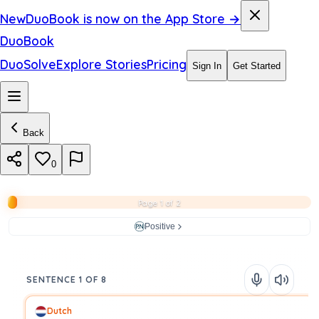
New
DuoBook is now on the App Store →
DuoBook
DuoSolve
Explore Stories
Pricing
Sign In
Get Started
Back
0
Page 1 of 2
Positive
SENTENCE 1 OF 8
Dutch