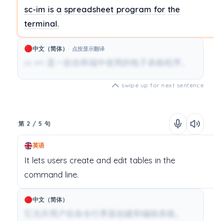
sc-im
is
a
spreadsheet
program
for
the
terminal.
中文（简体）
点按显示翻译
sc-im 是一款在终端中使用的电子表格程序。
swipe up for next sentence
第 2 / 5 句
英语
It
lets
users
create
and
edit
tables
in
the
command
line.
中文（简体）
它允许用户在命令行界面创建和编辑表格。