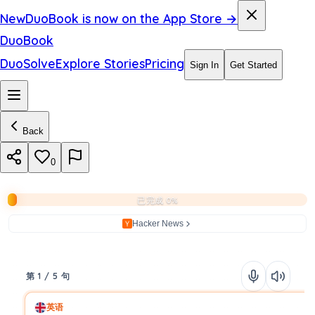
New
DuoBook is now on the App Store →
DuoBook
DuoSolve
Explore Stories
Pricing
Sign In
Get Started
Back
0
已完成 0%
Hacker News
第 1 / 5 句
英语