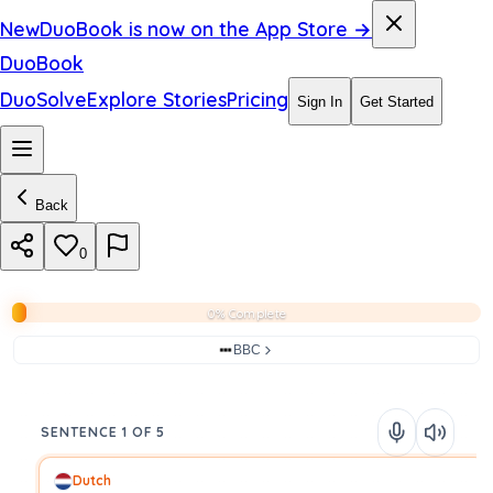
New
DuoBook is now on the App Store →
DuoBook
DuoSolve
Explore Stories
Pricing
Sign In
Get Started
Back
0
0% Complete
BBC
SENTENCE 1 OF 5
Dutch