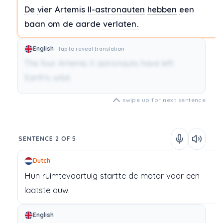
De
vier
Artemis
II-astronauten
hebben
een
baan om de aarde
verlaten.
English
Tap to reveal translation
The four Artemis II astronauts have left
Earth's orbit.
swipe up for next sentence
SENTENCE 2 OF 5
Dutch
Hun
ruimtevaartuig
startte
de
motor
voor
een
laatste
duw.
English