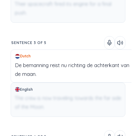
Their spacecraft fired its engine for a final
push.
SENTENCE 3 OF 5
Dutch
De
bemanning
reist
nu
richting
de
achterkant
van
de
maan.
English
The crew is now traveling towards the far side
of the Moon.