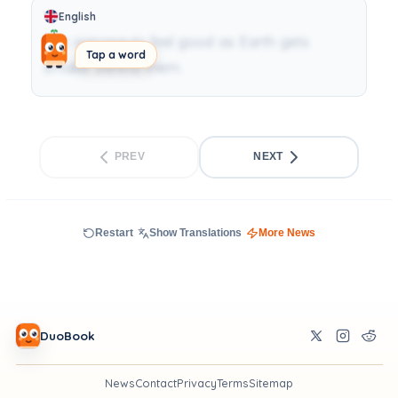
English
The astronauts feel good as Earth gets
Tap a word
smaller behind them.
PREV
NEXT
Restart
Show Translations
More News
DuoBook
News
Contact
Privacy
Terms
Sitemap