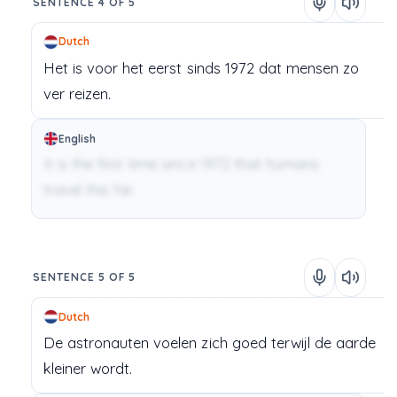
SENTENCE 4 OF 5
Dutch
Het
is
voor
het
eerst
sinds
1972
dat
mensen
zo
ver
reizen.
English
It is the first time since 1972 that humans
travel this far.
SENTENCE 5 OF 5
Dutch
De
astronauten
voelen
zich
goed
terwijl
de
aarde
kleiner
wordt.