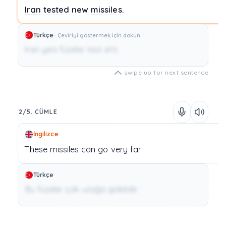
Iran
tested
new
missiles.
Türkçe
Çeviriyi göstermek için dokun
İran yeni füzeler test etti.
swipe up for next sentence
2/5. CÜMLE
İngilizce
These
missiles
can
go
very
far.
Türkçe
Bu füzeler çok uzağa gidebilir.