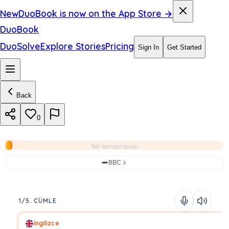
New
DuoBook is now on the App Store →
DuoBook
DuoSolve
Explore Stories
Pricing
Sign In
Get Started
Back
0
%0 tamamlandı
BBC
1/5. CÜMLE
İngilizce