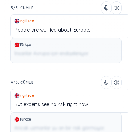
3/5. CÜMLE
İngilizce
People
are
worried
about
Europe.
Türkçe
İnsanlar Avrupa için endişeleniyor.
4/5. CÜMLE
İngilizce
But
experts
see
no
risk
right
now.
Türkçe
Ancak uzmanlar şu an bir risk görmüyor.