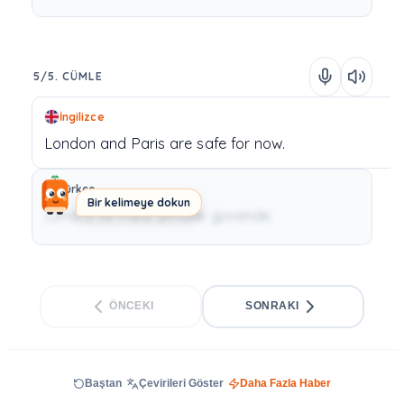
5/5. CÜMLE
İngilizce
London
and
Paris
are
safe
for
now.
Türkçe
Bir kelimeye dokun
Londra ve Paris şimdilik güvende.
ÖNCEKI
SONRAKI
Baştan
Çevirileri Göster
Daha Fazla Haber