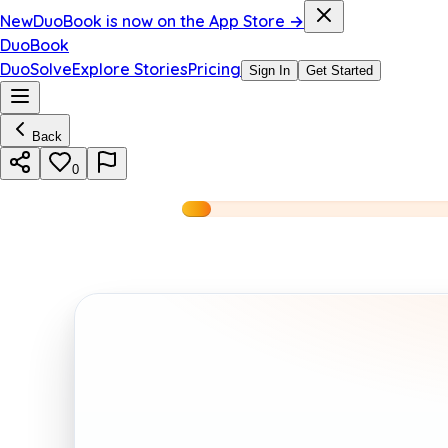
New
DuoBook is now on the App Store →
DuoBook
DuoSolve
Explore Stories
Pricing
Sign In
Get Started
Back
0