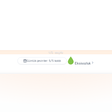
1/2. sayfa
Günlük çeviriler: 5/5 kaldı
Eksisozluk