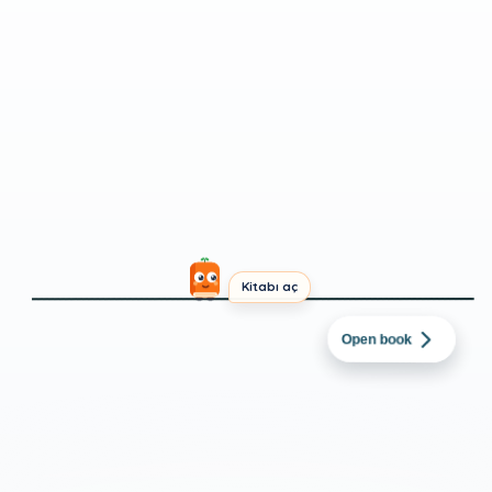
Kitabı aç
İNGILIZCE
→
TÜRKÇE
polyester tişört
Open book
terörü
INTERMEDIATE
SHORT