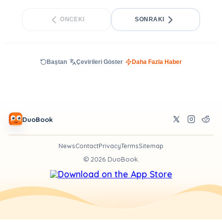
ÖNCEKI
SONRAKI
Baştan
Çevirileri Göster
Daha Fazla Haber
DuoBook
News
Contact
Privacy
Terms
Sitemap
©
2026
DuoBook.