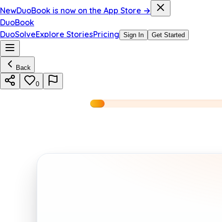
New
DuoBook is now on the App Store →
DuoBook
DuoSolve
Explore Stories
Pricing
Sign In
Get Started
Back
0