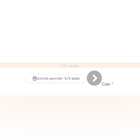
1/2. sayfa
Günlük çeviriler: 5/5 kaldı
Com