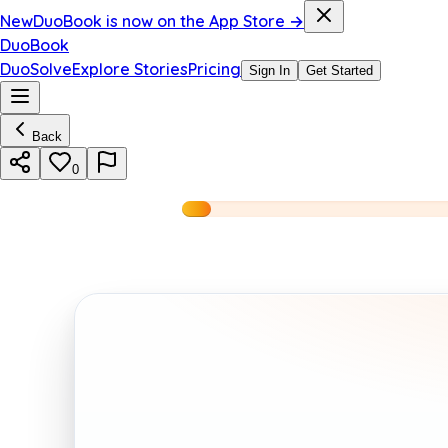
New
DuoBook is now on the App Store →
DuoBook
DuoSolve
Explore Stories
Pricing
Sign In
Get Started
Back
0