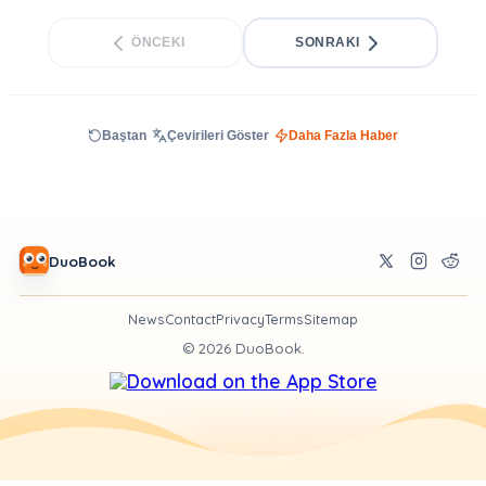
ÖNCEKI
SONRAKI
Baştan
Çevirileri Göster
Daha Fazla Haber
DuoBook
News
Contact
Privacy
Terms
Sitemap
©
2026
DuoBook.