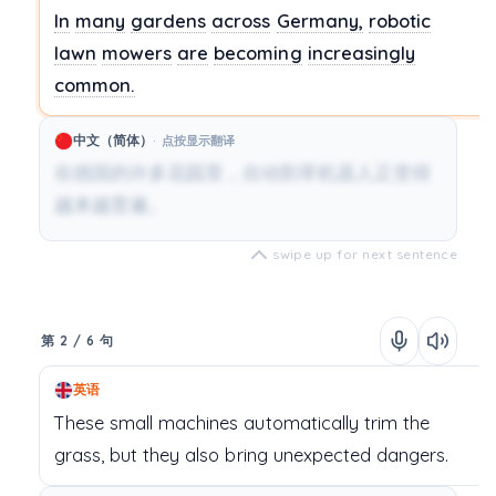
In
many
gardens
across
Germany,
robotic
lawn
mowers
are
becoming
increasingly
common.
中文（简体）
点按显示翻译
在德国的许多花园里，自动割草机器人正变得
越来越普遍。
swipe up for next sentence
第 2 / 6 句
英语
These
small
machines
automatically
trim
the
grass,
but
they
also
bring
unexpected
dangers.