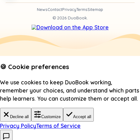
News
Contact
Privacy
Terms
Sitemap
©
2026
DuoBook.
🍪 Cookie preferences
We use cookies to keep DuoBook working,
remember your choices, and understand which parts
help learners. You can customize them or accept all.
Decline all
Customize
Accept all
Privacy Policy
Terms of Service