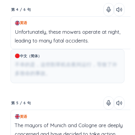
第 4 / 6 句
英语
Unfortunately,
these
mowers
operate
at
night,
leading
to
many
fatal
accidents.
中文（简体）
不幸的是，这些割草机在夜间运行，导致了许
多致命的事故。
第 5 / 6 句
英语
The
mayors
of
Munich
and
Cologne
are
deeply
concerned
and
have
decided
to
take
action.