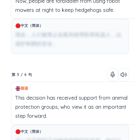
Now,
people
are
forbidden
from
using
robot
mowers
at
night
to
keep
hedgehogs
safe.
中文（简体）
现在，人们被禁止在夜间使用割草机器人，以
保护刺猬的安全。
第 3 / 6 句
英语
This
decision
has
received
support
from
animal
protection
groups,
who
view
it
as
an
important
step
forward.
中文（简体）