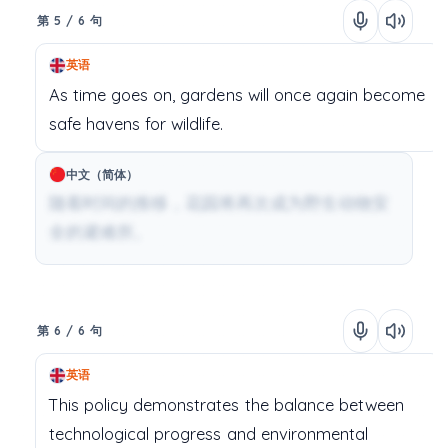
第 5 / 6 句
英语
As
time
goes
on,
gardens
will
once
again
become
safe
havens
for
wildlife.
中文（简体）
随着时间的推移，花园将再次成为野生动物安
全的避难所。
第 6 / 6 句
英语
This
policy
demonstrates
the
balance
between
technological
progress
and
environmental