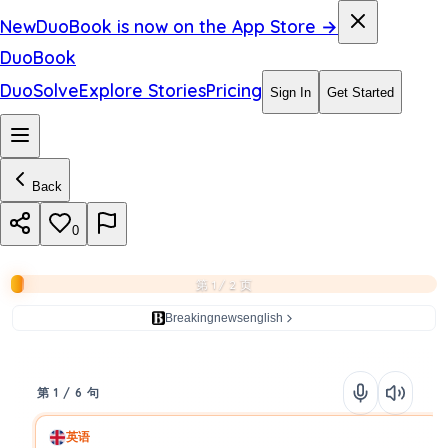
New
DuoBook is now on the App Store →
DuoBook
DuoSolve
Explore Stories
Pricing
Sign In
Get Started
Back
0
第 1 / 2 页
Breakingnewsenglish
第 1 / 6 句
英语