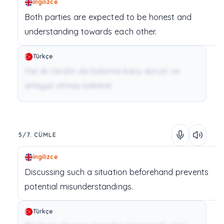
İngilizce
Both
parties
are
expected
to
be
honest
and
understanding
towards
each
other.
Türkçe
Her iki tarafın da birbirine karşı dürüst ve
anlayışlı olması beklenir.
5/7. CÜMLE
İngilizce
Discussing
such
a
situation
beforehand
prevents
potential
misunderstandings.
Türkçe