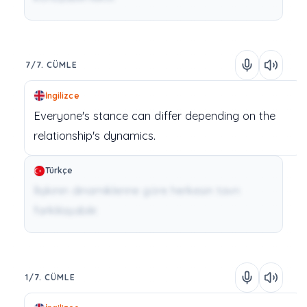
7/7. CÜMLE
İngilizce
Everyone's
stance
can
differ
depending
on
the
relationship's
dynamics.
Türkçe
İlişkinin dinamiklerine göre herkesin tavrı
farklılaşabilir.
1/7. CÜMLE