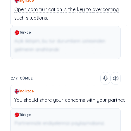
İngilizce
Open communication
is
the
key
to
overcoming
such
situations.
Türkçe
Açık iletişim, bu tür durumların üstesinden
gelmenin anahtarıdır.
2/7. CÜMLE
İngilizce
You
should
share
your
concerns
with
your
partner.
Türkçe
Partnerinizle endişelerinizi paylaşmalısınız.