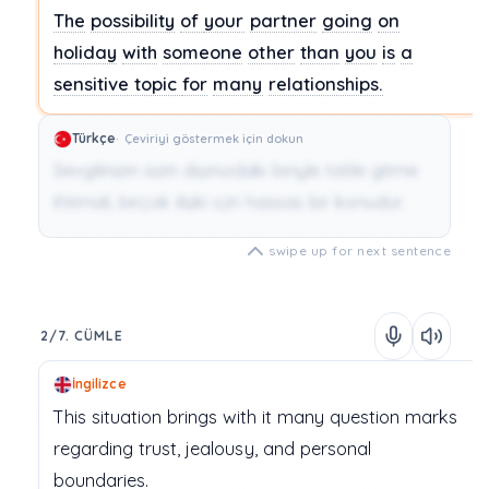
The
possibility
of
your
partner
going
on
holiday
with
someone
other
than
you
is
a
sensitive topic
for
many
relationships.
Türkçe
Çeviriyi göstermek için dokun
Sevgilinizin sizin dışınızdaki biriyle tatile gitme
ihtimali, birçok ilişki için hassas bir konudur.
swipe up for next sentence
2/7. CÜMLE
İngilizce
This
situation
brings
with
it
many
question marks
regarding
trust,
jealousy,
and
personal
boundaries.