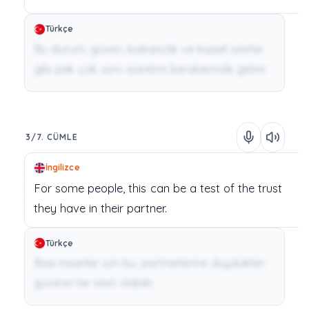
Türkçe
Bu durum, güven, kıskançlık ve kişisel sınırlar
gibi pek çok soru işaretini beraberinde getirir.
3/7. CÜMLE
İngilizce
For
some
people,
this
can
be
a
test
of
the
trust
they
have
in
their
partner.
Türkçe
Bazı insanlar için bu, partnerlerine duydukları
güvenin bir testi olabilir.