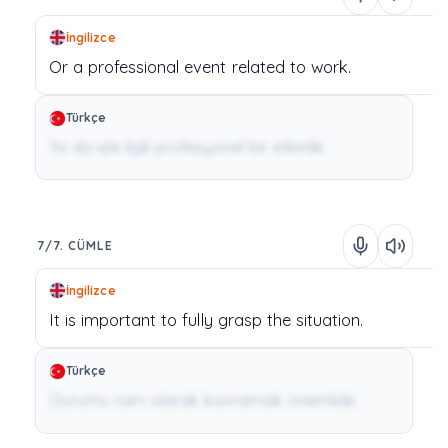
İngilizce
Or
a
professional
event
related
to
work.
Türkçe
Ya da işle ilgili profesyonel bir etkinlik.
7/7. CÜMLE
İngilizce
It
is
important
to
fully
grasp
the
situation.
Türkçe
Durumu tam olarak kavramak önemlidir.