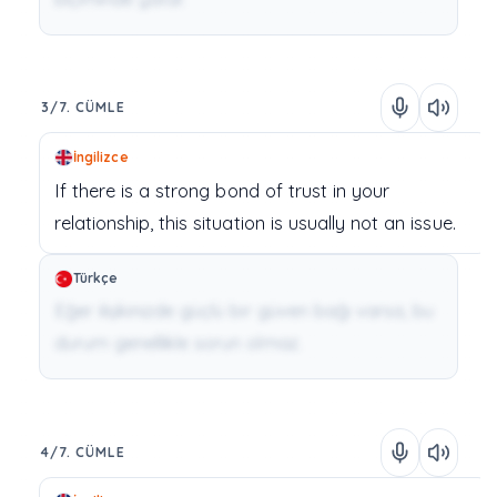
3/7. CÜMLE
İngilizce
If
there
is
a
strong
bond of trust
in
your
relationship,
this
situation
is
usually
not
an
issue.
Türkçe
Eğer ilişkinizde güçlü bir güven bağı varsa, bu
durum genellikle sorun olmaz.
4/7. CÜMLE