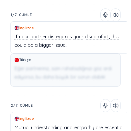
1/7. CÜMLE
İngilizce
If
your
partner
disregards
your
discomfort,
this
could
be
a
bigger
issue.
Türkçe
Eğer partneriniz, sizin rahatsızlığınızı göz ardı
ediyorsa, bu daha büyük bir sorun olabilir.
2/7. CÜMLE
İngilizce
Mutual understanding
and
empathy
are
essential