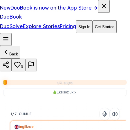
New
DuoBook is now on the App Store →
DuoBook
DuoSolve
Explore Stories
Pricing
Sign In
Get Started
Back
0
1/4. sayfa
Eksisozluk
1/7. CÜMLE
İngilizce