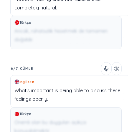
completely
natural.
Türkçe
Ancak, rahatsızlık hissetmek de tamamen
doğaldır.
6/7. CÜMLE
İngilizce
What's
important
is
being
able
to
discuss
these
feelings
openly.
Türkçe
Önemli olan bu duyguları açıkça
konuşabilmektir.