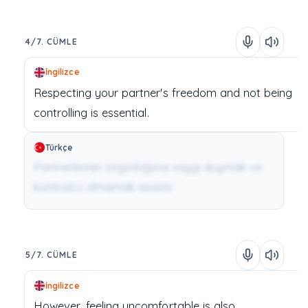
4/7. CÜMLE
İngilizce
Respecting
your
partner's
freedom
and
not
being
controlling
is
essential.
Türkçe
Partnerlerinin özgürlüğüne saygı duymak ve
kontrolcü olmamak esastır.
5/7. CÜMLE
İngilizce
However,
feeling uncomfortable
is
also