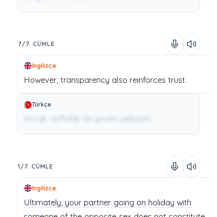
7/7. CÜMLE
İngilizce
However,
transparency
also
reinforces
trust.
Türkçe
Ancak, şeffaflık da güveni pekiştirir.
1/7. CÜMLE
İngilizce
Ultimately,
your
partner
going
on
holiday
with
someone
of
the
opposite
sex
does
not
constitute