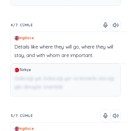
4/7. CÜMLE
İngilizce
Details
like
where
they
will
go,
where
they
will
stay,
and
with
whom
are
important.
Türkçe
Gideceği yer, kalacağı yer ve kimlerle olacağı
gibi detaylar önemlidir.
5/7. CÜMLE
İngilizce