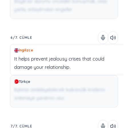
Böyle bir durumu önceden konuşmak, olası
yanlış anlaşılmaları engeller.
6/7. CÜMLE
İngilizce
It
helps
prevent
jealousy
crises
that
could
damage
your
relationship.
Türkçe
İlişkinizi zedeleyebilecek kıskançlık krizlerini
önlemeye yardımcı olur.
7/7. CÜMLE