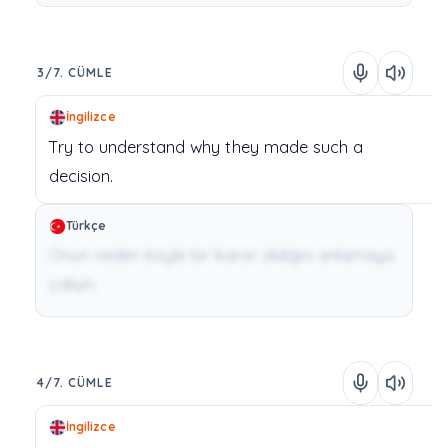
3/7. CÜMLE
İngilizce
Try
to
understand
why
they
made
such
a
decision.
Türkçe
Onun neden böyle bir karar aldığını anlamaya
çalışın.
4/7. CÜMLE
İngilizce