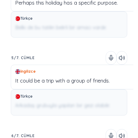
Perhaps
this
holiday
has
a
specific
purpose.
Türkçe
Belki de bu tatilin belirli bir amacı vardır.
5/7. CÜMLE
İngilizce
It
could
be
a
trip
with
a
group
of
friends.
Türkçe
Arkadaş grubuyla yapılan bir gezi olabilir.
6/7. CÜMLE