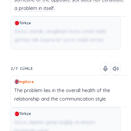
a
problem
in
itself.
Türkçe
Sonuç olarak, sevgilinizin karşı cinsle tatile
gitmesi tek başına bir sorun teşkil etmez.
2/7. CÜMLE
İngilizce
The
problem
lies
in
the
overall health
of
the
relationship
and
the
communication
style.
Türkçe
Sorun, ilişkinin genel sağlığı ve iletişim
biçiminde yatar.