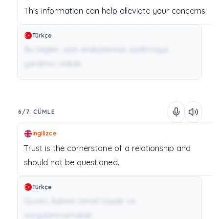
This
information
can
help
alleviate
your
concerns.
Türkçe
Bu bilgiler, sizin endişelerinizi azaltmaya
yardımcı olabilir.
6/7. CÜMLE
İngilizce
Trust
is
the
cornerstone
of
a
relationship
and
should
not
be
questioned.
Türkçe
Güven, ilişkinin temel taşıdır ve
sorgulanmamalıdır.