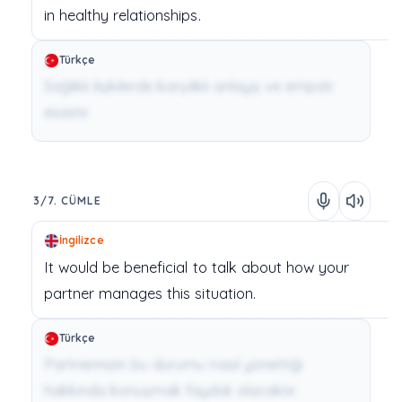
in
healthy
relationships.
Türkçe
Sağlıklı ilişkilerde karşılıklı anlayış ve empati
esastır.
3/7. CÜMLE
İngilizce
It
would
be
beneficial
to
talk
about
how
your
partner
manages
this
situation.
Türkçe
Partnerinizin bu durumu nasıl yönettiği
hakkında konuşmak faydalı olacaktır.