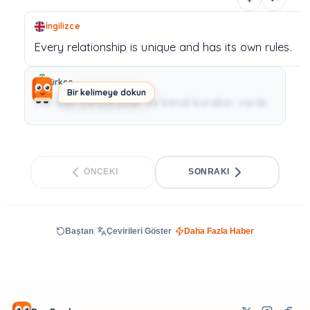
İngilizce
Every
relationship
is
unique
and
has
its
own
rules.
Türkçe
Bir kelimeye dokun
Her ilişki benzersizdir ve kendi kuralları vardır.
ÖNCEKI
SONRAKI
Baştan
Çevirileri Göster
Daha Fazla Haber