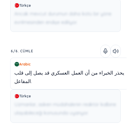
Türkçe
Ancak mevcut durumun daha kötü bir yöne
evrilmesinden endişe ediliyor.
6/6. CÜMLE
Arabic
يحذر
الخبراء
من
أن
العمل
العسكري
قد
يصل
إلى
قلب
المفاعل.
Türkçe
Uzmanlar, askeri müdahalenin reaktör kalbine
ulaşabileceği konusunda uyarıyor.