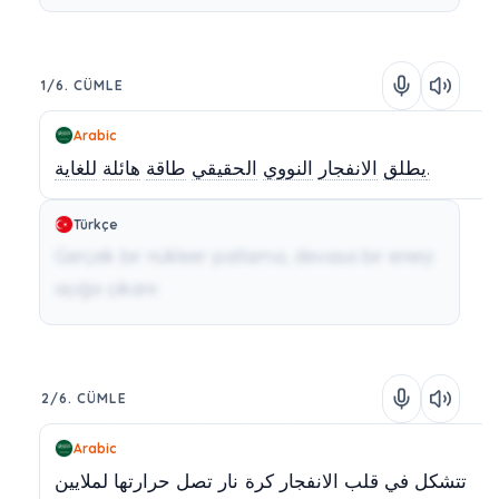
1/6. CÜMLE
Arabic
للغاية.
يطلق
الانفجار
النووي
الحقيقي
طاقة
هائلة
Türkçe
Gerçek bir nükleer patlama, devasa bir enerji
açığa çıkarır.
2/6. CÜMLE
Arabic
تتشكل
في
قلب
الانفجار
كرة
نار
تصل
حرارتها
لملايين