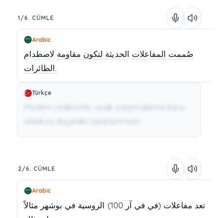
1/6. CÜMLE
Arabic
صُممت
المفاعلات
الحديثة
لتكون
مقاومة
لاصطدام
الطائرات.
Türkçe
Modern reaktörler, uçak çarpmalarına karşı
oldukça dayanıklı tasarlanmıştır.
2/6. CÜMLE
Arabic
مثالاً
بوشهر
في
الروسية
100)
آر
في
(في
مفاعلات
تعد