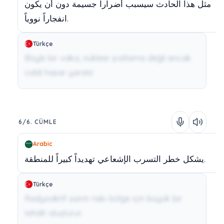
مثل
هذا
الحادث
سيسبب
أضراراً
جسيمة
دون
أن
يكون
نووياً.
انفجاراً
Türkçe
Böyle bir vaka, nükleer patlama değil ancak
ciddi hasar yaratır.
6/6. CÜMLE
Arabic
للمنطقة.
يشكل
خطر
التسرب
الإشعاعي
تهديداً
كبيراً
Türkçe
Radyoaktif sızıntı riski bölge için büyük bir
tehdit oluşturur.