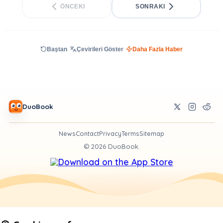
ÖNCEKI
SONRAKI
Baştan
Çevirileri Göster
Daha Fazla Haber
DuoBook
News
Contact
Privacy
Terms
Sitemap
©
2026
DuoBook.