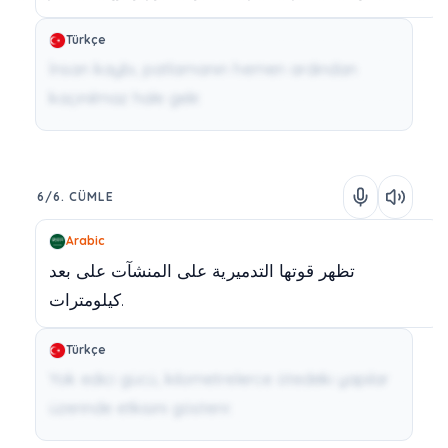
Türkçe
İnsan kaybı, patlamanın hemen ardından
kaçınılmaz hale gelir.
6/6. CÜMLE
Arabic
تظهر
قوتها
التدميرية
على
المنشآت
على
بعد
كيلومترات.
Türkçe
Yok edici gücü, kilometrelerce ötedeki yapılar
üzerinde etkisini gösterir.