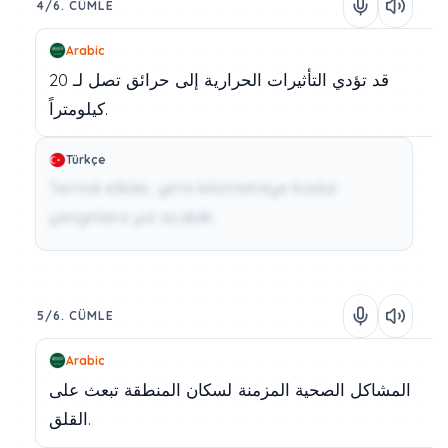
4/6. CÜMLE
Arabic
20
لـ
تصل
حرائق
إلى
الحرارية
التأثيرات
تؤدي
قد
كيلومتراً.
Türkçe
Termal etkiler, yirmi kilometreye kadar
yangınlara yol açabilir.
5/6. CÜMLE
Arabic
المشاكل
الصحية
المزمنة
لسكان
المنطقة
تبعث
على
القلق.