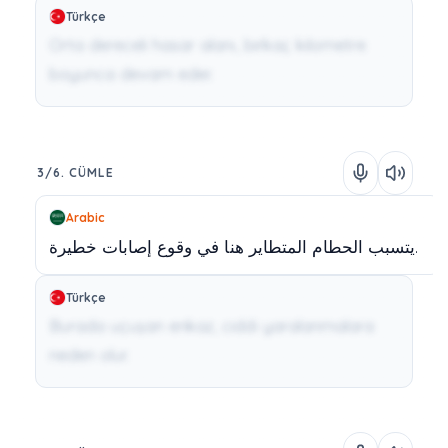
Türkçe
Orta dereceli hasar alanı, birkaç kilometre
boyunca devam eder.
3/6. CÜMLE
Arabic
خطيرة.
يتسبب
الحطام
المتطاير
هنا
في
وقوع
إصابات
Türkçe
Burada uçuşan enkaz, ciddi yaralanmalara
neden olur.