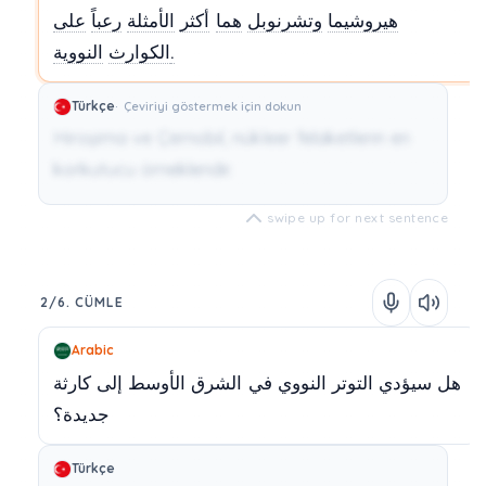
هيروشيما
وتشرنوبل
هما
أكثر
الأمثلة
رعباً
على
النووية.
الكوارث
Türkçe
Çeviriyi göstermek için dokun
Hiroşima ve Çernobil, nükleer felaketlerin en
korkutucu örnekleridir.
swipe up for next sentence
2/6. CÜMLE
Arabic
هل
سيؤدي
التوتر
النووي
في
الشرق
الأوسط
إلى
كارثة
جديدة؟
Türkçe