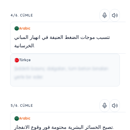
4/6. CÜMLE
Arabic
تتسبب
موجات
الضغط
العنيفة
في
انهيار
المباني
الخرسانية.
Türkçe
Şiddetli basınç dalgaları, tüm beton binaları
yerle bir eder.
5/6. CÜMLE
Arabic
الانفجار.
تصبح
الخسائر
البشرية
محتومة
فور
وقوع