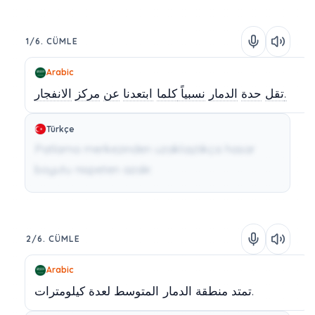
1/6. CÜMLE
Arabic
الانفجار.
تقل
حدة
الدمار
نسبياً
كلما
ابتعدنا
عن
مركز
Türkçe
Patlama merkezinden uzaklaştıkça hasar
boyutu nispeten azalır.
2/6. CÜMLE
Arabic
كيلومترات.
تمتد
منطقة
الدمار
المتوسط
لعدة