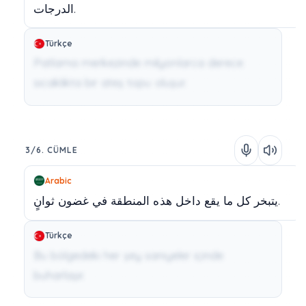
الدرجات.
Türkçe
Patlama merkezinde milyonlarca derece
sıcaklıkta bir ateş topu oluşur.
3/6. CÜMLE
Arabic
ثوانٍ.
يتبخر
كل
ما
يقع
داخل
هذه
المنطقة
في
غضون
Türkçe
Bu bölgedeki her şey saniyeler içinde
buharlaşır.