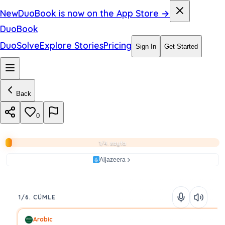
New
DuoBook is now on the App Store →
DuoBook
DuoSolve
Explore Stories
Pricing
Sign In
Get Started
Back
0
1/4. sayfa
Aljazeera
1/6. CÜMLE
Arabic