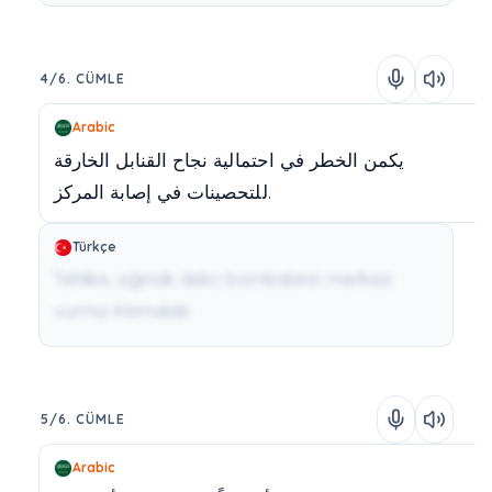
4/6. CÜMLE
Arabic
يكمن
الخطر
في
احتمالية
نجاح
القنابل
الخارقة
المركز.
للتحصينات
في
إصابة
Türkçe
Tehlike, sığınak delici bombaların merkezi
vurma ihtimalidir.
5/6. CÜMLE
Arabic