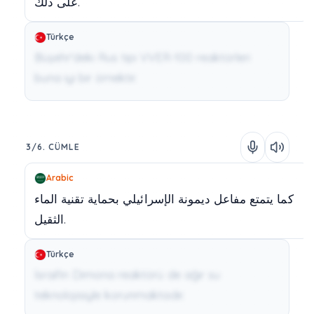
ذلك.
على
Türkçe
Büşehr'deki Rus tipi VVER-100 reaktörleri
buna iyi bir örnektir.
3/6. CÜMLE
Arabic
كما
يتمتع
مفاعل
ديمونة
الإسرائيلي
بحماية
تقنية
الماء
الثقيل.
Türkçe
İsrail'in Dimona reaktörü de ağır su
teknolojisiyle korunmaktadır.