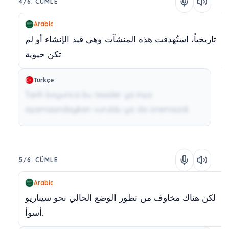
4/6. CÜMLE
Arabic
تاريخياً،
استُهدفت
هذه
المنشآت
وهي
قيد
الإنشاء
أو
لم
حيوية.
تكن
Türkçe
Tarih boyunca bu tesisler ya inşa
aşamasındayken vuruldu ya da önemsizdi.
5/6. CÜMLE
Arabic
لكن
هناك
مخاوف
من
تطور
الوضع
الحالي
نحو
سيناريو
أسوأ.