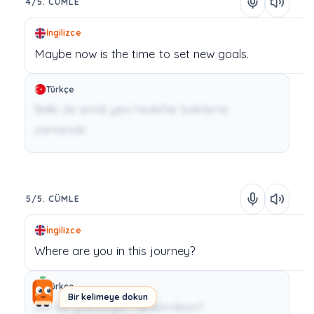
4/5. CÜMLE
İngilizce
Maybe
now
is
the
time
to
set
new
goals.
Türkçe
Belki de şimdi yeni hedefler belirleme
zamanıdır.
5/5. CÜMLE
İngilizce
Where
are
you
in
this
journey?
Türkçe
Bir kelimeye dokun
Sen bu yolculuğun neresindesin?