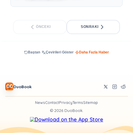
ÖNCEKI
SONRAKI
Baştan
Çevirileri Göster
Daha Fazla Haber
DuoBook
News
Contact
Privacy
Terms
Sitemap
©
2026
DuoBook.