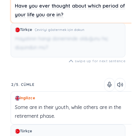
Have
you
ever
thought
about
which
period
of
your
life
you
are
in?
Türkçe
Çeviriyi göstermek için dokun
Hayatının hangi döneminde olduğunu hiç
düşündün mü?
swipe up for next sentence
2/5. CÜMLE
İngilizce
Some
are
in
their
youth,
while
others
are
in
the
retirement
phase.
Türkçe