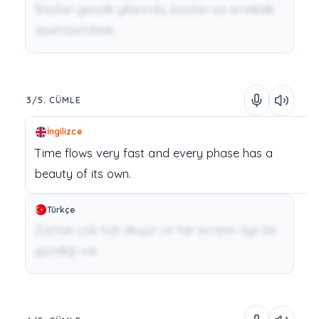
Bazıları gençlik yıllarında, bazıları ise emeklilik
aşamasındadır.
3/5. CÜMLE
İngilizce
Time
flows
very
fast
and
every
phase
has
a
beauty
of
its
own.
Türkçe
Zaman çok hızlı akıyor ve her evrenin ayrı bir
güzelliği var.