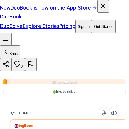
New
DuoBook is now on the App Store →
DuoBook
DuoSolve
Explore Stories
Pricing
Sign In
Get Started
Back
0
%0 tamamlandı
Eksisozluk
1/5. CÜMLE
İngilizce