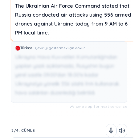
The
Ukrainian
Air
Force
Command
stated
that
Russia
conducted
air attacks
using
556
armed
drones
against
Ukraine
today
from
9
AM
to
6
PM
local
time.
Türkçe
Çeviriyi göstermek için dokun
Ukrayna Hava Kuvvetleri Komutanlığı'ndan
yapılan yazılı açıklamada, Rusya'nın bugün
yerel saatle 09.00'dan 18.00'e kadar
Ukrayna'ya yönelik 556 silahlı İHA kullanarak
hava saldırıları düzenlediği belirtildi.
swipe up for next sentence
2/4. CÜMLE