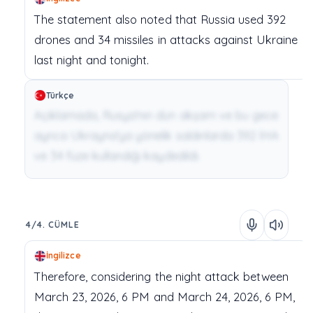
The
statement
also
noted
that
Russia
used
392
drones
and
34
missiles
in
attacks
against
Ukraine
last
night
and
tonight.
Türkçe
Açıklamada, Rusya'nın dün akşam ve bu gece
ayrıca Ukrayna'ya yönelik saldırılarda 392 İHA
ve 34 füze kullandığı kaydedildi.
4/4. CÜMLE
İngilizce
Therefore,
considering
the
night
attack
between
March
23,
2026,
6
PM
and
March
24,
2026,
6
PM,