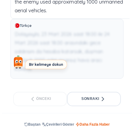
the
enemy
used
approximately
1000
unmanned
aerial
vehicles.
Türkçe
Dolayısıyla, 23 Mart 2026 saat 18.00 ile 24
Mart 2026 saat 18.00 arasındaki gece
saldırısını da hesaba katarsak, düşman
yaklaşık 1000 adet insansız hava aracı
Bir kelimeye dokun
kullandı.
ÖNCEKI
SONRAKI
Baştan
Çevirileri Göster
Daha Fazla Haber