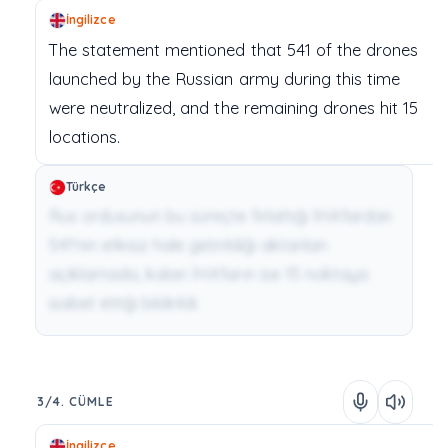
İngilizce
The
statement
mentioned
that
541
of
the
drones
launched
by
the
Russian
army
during
this
time
were
neutralized,
and
the
remaining
drones
hit
15
locations.
Türkçe
Rus ordusunun bu süreçte fırlattığı İHA'lardan
541'nin etkisiz hale getirildiği aktarılan
açıklamada, kalan İHA'ların ise 15 noktaya
isabet ettiği bildirildi.
3/4. CÜMLE
İngilizce