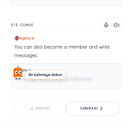
5/5. CÜMLE
İngilizce
You
can
also
become
a
member
and
write
messages.
Türkçe
Bir kelimeye dokun
Siz de üye olup mesaj yazabilirsiniz.
ÖNCEKI
SONRAKI