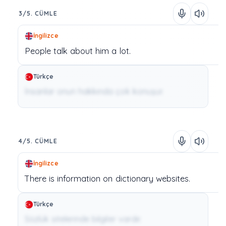
3/5. CÜMLE
İngilizce
People
talk
about
him
a
lot.
Türkçe
İnsanlar onun hakkında çok konuşur.
4/5. CÜMLE
İngilizce
There
is
information
on
dictionary
websites.
Türkçe
Sözlük sitelerinde bilgiler vardır.