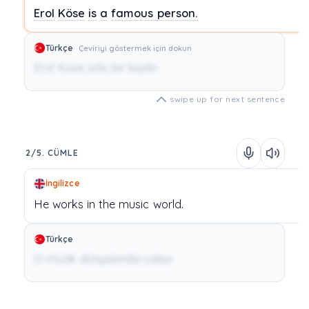
Erol
Köse
is
a
famous
person.
Türkçe
Çeviriyi göstermek için dokun
Erol Köse ünlü bir kişidir.
swipe up for next sentence
2/5. CÜMLE
İngilizce
He
works
in
the
music
world.
Türkçe
O müzik dünyasında çalışır.