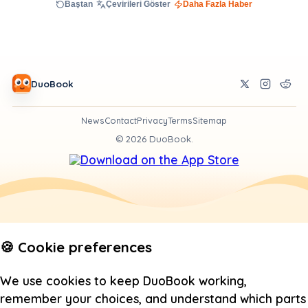
Baştan
Çevirileri Göster
Daha Fazla Haber
DuoBook
News
Contact
Privacy
Terms
Sitemap
©
2026
DuoBook.
🍪 Cookie preferences
We use cookies to keep DuoBook working,
remember your choices, and understand which parts