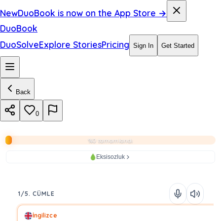
New
DuoBook is now on the App Store →
DuoBook
DuoSolve
Explore Stories
Pricing
Sign In
Get Started
Back
0
%0 tamamlandı
Eksisozluk
1/5. CÜMLE
İngilizce