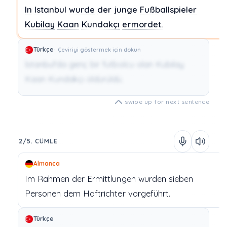
In
Istanbul
wurde
der
junge
Fußballspieler
Kubilay
Kaan
Kundakçı
ermordet.
Türkçe
Çeviriyi göstermek için dokun
İstanbul'da genç bir futbolcu olan Kubilay
Kaan Kundakçı öldürüldü.
swipe up for next sentence
2/5. CÜMLE
Almanca
Im
Rahmen
der
Ermittlungen
wurden
sieben
Personen
dem
Haftrichter
vorgeführt.
Türkçe