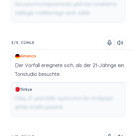
Soruşturma kapsamında yedi kişi tutuklama
talebiyle mahkemeye sevk edildi.
3/5. CÜMLE
Almanca
Der
Vorfall
ereignete
sich,
als
der
21-Jährige
ein
Tonstudio
besuchte.
Türkçe
Olay, 21 yaşındaki oyuncunun bir stüdyoya
gittiği sırada yaşandı.