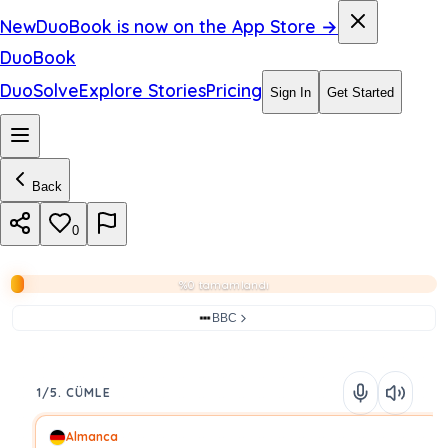
New
DuoBook is now on the App Store →
DuoBook
DuoSolve
Explore Stories
Pricing
Sign In
Get Started
Back
0
%0 tamamlandı
BBC
1/5. CÜMLE
Almanca