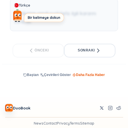
Türkçe
Mahkeme şimdi suçlularla ilgili kararını
Bir kelimeye dokun
verecek.
ÖNCEKI
SONRAKI
Baştan
Çevirileri Göster
Daha Fazla Haber
DuoBook
News
Contact
Privacy
Terms
Sitemap