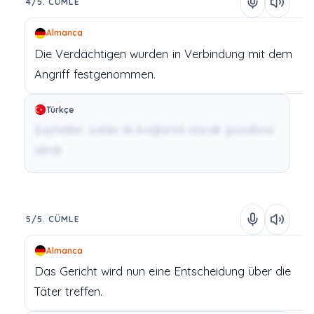
4/5. CÜMLE
Almanca
Die
Verdächtigen
wurden
in
Verbindung
mit
dem
Angriff
festgenommen.
Türkçe
Şüpheliler, saldırı ile bağlantılı olarak gözaltına
alındı.
5/5. CÜMLE
Almanca
Das
Gericht
wird
nun
eine
Entscheidung
über
die
Täter
treffen.