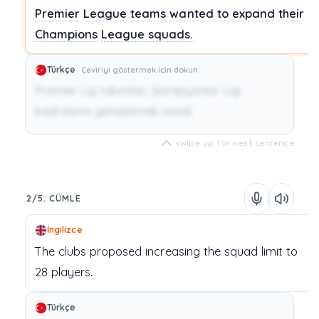
Premier
League
teams
wanted
to expand
their
Champions
League
squads.
Türkçe
Çeviriyi göstermek için dokun
Premier Lig takımları, Şampiyonlar Ligi
kadrolarını genişletmek istedi.
swipe up for next sentence
2/5. CÜMLE
İngilizce
The
clubs
proposed
increasing
the
squad
limit
to
28
players.
Türkçe