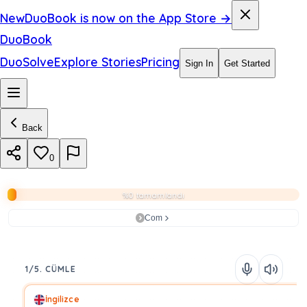
New
DuoBook is now on the App Store →
DuoBook
DuoSolve
Explore Stories
Pricing
Sign In
Get Started
Back
0
%0 tamamlandı
Com
1/5. CÜMLE
İngilizce