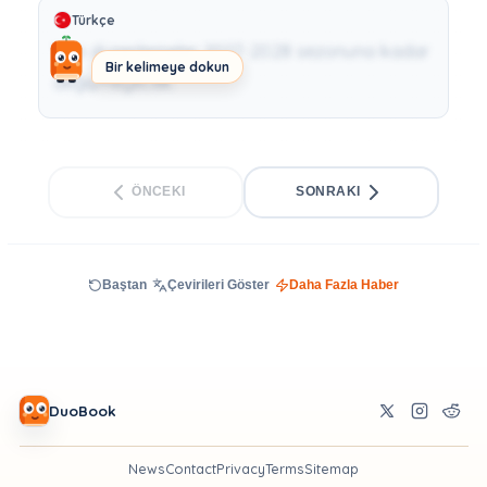
Türkçe
Yeni düzenlemeler 2027-2028 sezonuna kadar
Bir kelimeye dokun
değişmeyecek.
ÖNCEKI
SONRAKI
Baştan
Çevirileri Göster
Daha Fazla Haber
DuoBook
News
Contact
Privacy
Terms
Sitemap