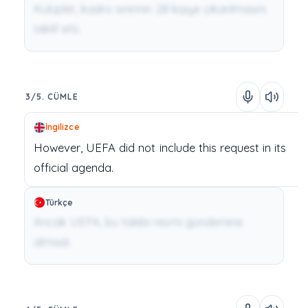
Kulüpler, kadro sınırının 28 kişiye çıkarılmasını
teklif etti.
3/5. CÜMLE
İngilizce
However,
UEFA
did
not
include
this
request
in
its
official
agenda.
Türkçe
Ancak UEFA, bu talebi resmi gündemine
almadı.