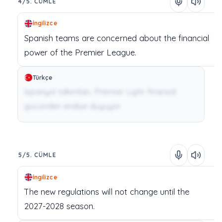
4/5. CÜMLE
İngilizce
Spanish
teams
are
concerned
about
the
financial
power
of
the
Premier
League.
Türkçe
İspanyol takımları, Premier Lig'in finansal
gücünden endişe duyuyor.
5/5. CÜMLE
İngilizce
The
new
regulations
will
not
change
until
the
2027-2028
season.