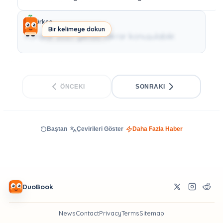
Türkçe
Bir kelimeye dokun
Kurallar 2027 yılında tekrar konuşulabilir.
ÖNCEKI
SONRAKI
Baştan
Çevirileri Göster
Daha Fazla Haber
DuoBook
News
Contact
Privacy
Terms
Sitemap