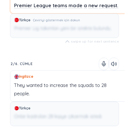
Premier
League
teams
made
a
new
request.
Türkçe
Çeviriyi göstermek için dokun
Premier Lig takımları yeni bir istekte bulundu.
swipe up for next sentence
2/6. CÜMLE
İngilizce
They
wanted
to
increase
the
squads
to
28
people.
Türkçe
Onlar kadroları 28 kişiye çıkarmak istedi.