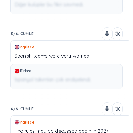
Diğer kulüpler bu fikri sevmedi.
5/6. CÜMLE
İngilizce
Spanish
teams
were
very
worried.
Türkçe
İspanyol takımları çok endişelendi.
6/6. CÜMLE
İngilizce
The
rules
may
be
discussed
again
in
2027.