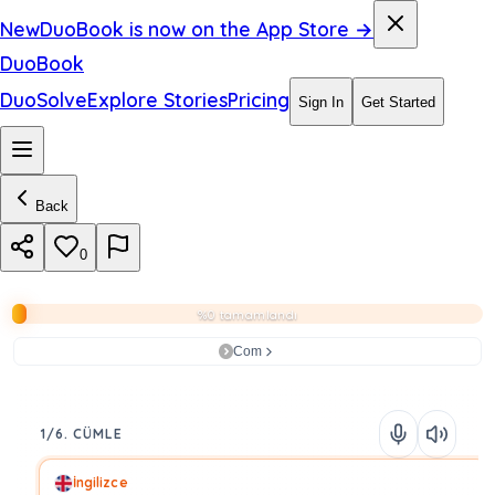
New
DuoBook is now on the App Store →
DuoBook
DuoSolve
Explore Stories
Pricing
Sign In
Get Started
Back
0
%0 tamamlandı
Com
1/6. CÜMLE
İngilizce