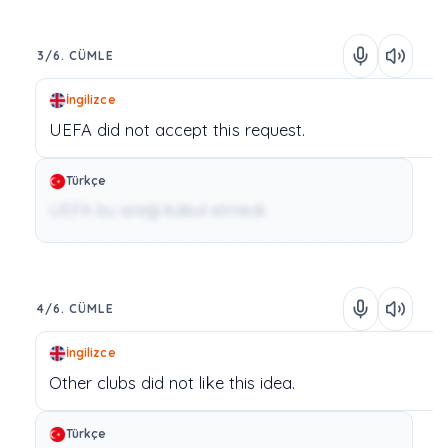
3/6. CÜMLE
İngilizce
UEFA
did
not
accept
this
request.
Türkçe
UEFA bu isteği kabul etmedi.
4/6. CÜMLE
İngilizce
Other
clubs
did
not
like
this
idea.
Türkçe