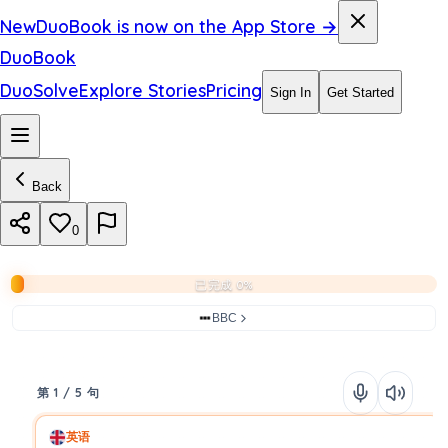
New
DuoBook is now on the App Store →
DuoBook
DuoSolve
Explore Stories
Pricing
Sign In
Get Started
Back
0
已完成 0%
BBC
第 1 / 5 句
英语