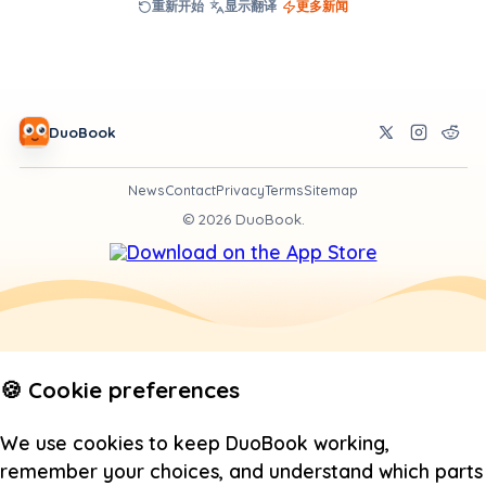
重新开始
显示翻译
更多新闻
DuoBook
News
Contact
Privacy
Terms
Sitemap
©
2026
DuoBook.
🍪 Cookie preferences
We use cookies to keep DuoBook working,
remember your choices, and understand which parts