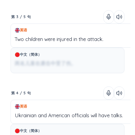
第 3 / 5 句
英语
Two
children
were
injured
in
the
attack.
中文（简体）
两名儿童在袭击中受了伤。
第 4 / 5 句
英语
Ukrainian
and
American
officials
will
have
talks.
中文（简体）