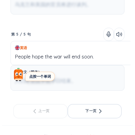
乌克兰和美国的官员将进行谈判。
第 5 / 5 句
英语
People
hope
the
war
will
end
soon.
中文（简体）
点按一个单词
人们希望战争能早日结束。
上一页
下一页