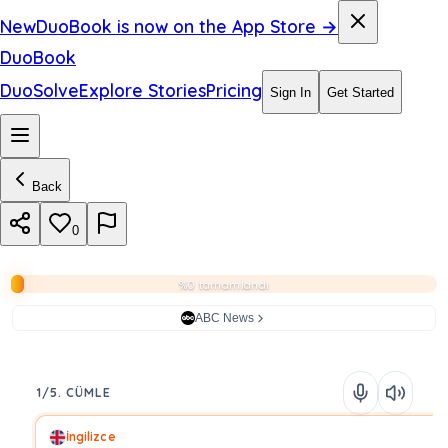
New
DuoBook is now on the App Store →
DuoBook
DuoSolve
Explore Stories
Pricing
Sign In
Get Started
Back
0
%0 tamamlandı
ABC News
1/5. CÜMLE
İngilizce