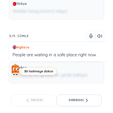
Türkçe
Yetkililer binayı kontrol ediyor.
5/5. CÜMLE
İngilizce
People
are
waiting
in
a
safe
place
right
now.
Türkçe
Bir kelimeye dokun
İnsanlar şu an güvenli bir yerde bekliyor.
ÖNCEKI
SONRAKI