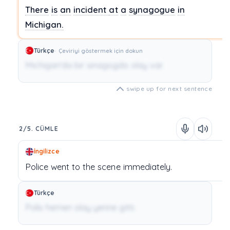
There
is
an
incident
at
a
synagogue
in
Michigan.
Türkçe
Çeviriyi göstermek için dokun
Michigan'da bir sinagogda olay var.
swipe up for next sentence
2/5. CÜMLE
İngilizce
Police
went
to
the
scene
immediately.
Türkçe
Polis hemen olay yerine gitti.