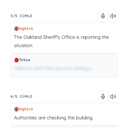
3/5. CÜMLE
İngilizce
The
Oakland
Sheriff's
Office
is
reporting
the
situation.
Türkçe
Oakland Şerif Ofisi durumu bildiriyor.
4/5. CÜMLE
İngilizce
Authorities
are
checking
the
building.