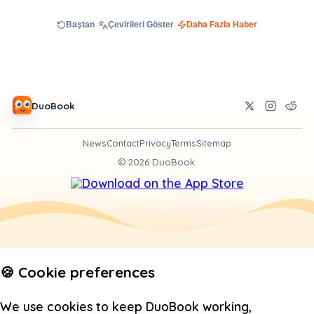
Baştan
Çevirileri Göster
Daha Fazla Haber
DuoBook
News
Contact
Privacy
Terms
Sitemap
©
2026
DuoBook.
🍪 Cookie preferences
We use cookies to keep DuoBook working,