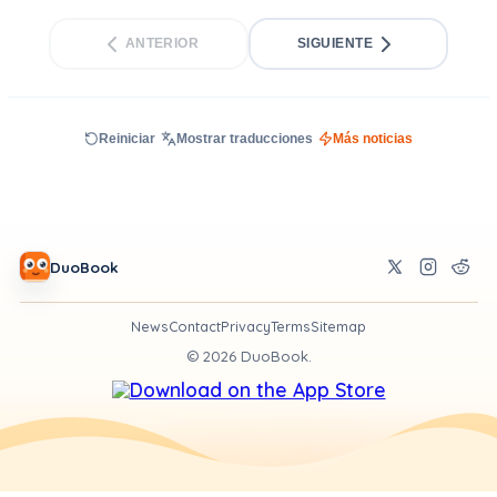
ANTERIOR
SIGUIENTE
Reiniciar
Mostrar traducciones
Más noticias
DuoBook
News
Contact
Privacy
Terms
Sitemap
©
2026
DuoBook.