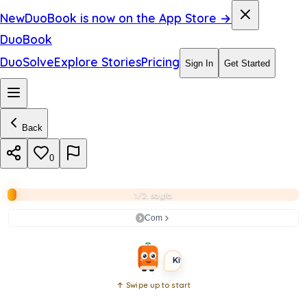
i
New
DuoBook is now on the App Store →
l
DuoBook
i
DuoSolve
Explore Stories
Pricing
Sign In
Get Started
o
l
Back
a
c
0
a
1/2. sayfa
k
Com
INTERMEDIATE
SHORT
Kitabı aç
↑ Swipe up to start
Open
book