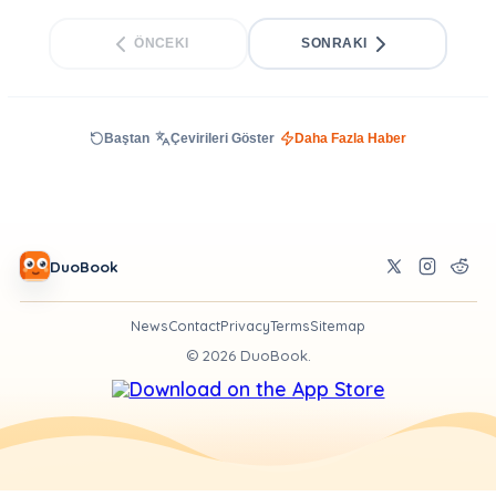
ÖNCEKI
SONRAKI
Baştan
Çevirileri Göster
Daha Fazla Haber
DuoBook
News
Contact
Privacy
Terms
Sitemap
©
2026
DuoBook.