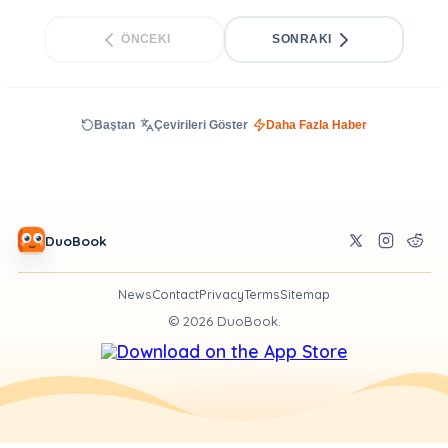
ÖNCEKI
SONRAKI
Baştan
Çevirileri Göster
Daha Fazla Haber
DuoBook
News
Contact
Privacy
Terms
Sitemap
©
2026
DuoBook.