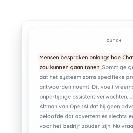
DUTCH
Mensen
bespraken
onlangs
hoe
Cha
zou
kunnen
gaan
tonen.
Sommige
g
dat
het
systeem
soms
specifieke
pr
antwoorden
noemt.
Dit
voelt
vreem
onpartijdige
assistent
verwachten.
J
Altman
van
OpenAI
dat
hij
geen
adve
beloofde
dat
advertenties
slechts
e
voor
het
bedrijf
zouden
zijn.
Nu
vra