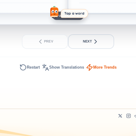
Tap a word
PAGE 1 OF 2
PREV
NEXT
Restart
Show Translations
More Trends