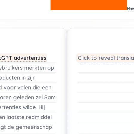
Hac
tGPT
advertenties
Click to reveal transl
ebruikers
merkten
op
oducten
in
zijn
d
voor
velen
die
een
aren
geleden
zei
Sam
rtenties
wilde.
Hij
en
laatste redmiddel
agt
de
gemeenschap