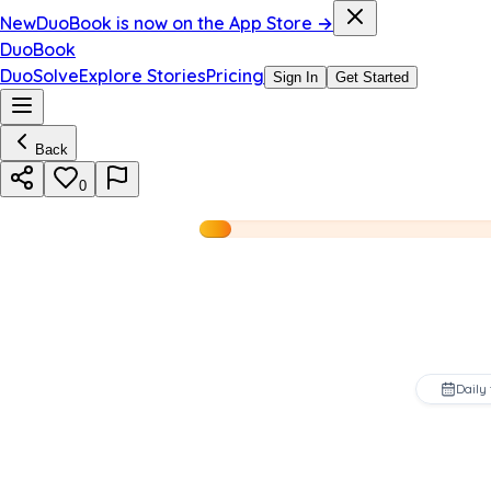
New
DuoBook is now on the App Store →
DuoBook
DuoSolve
Explore Stories
Pricing
Sign In
Get Started
Back
0
Daily