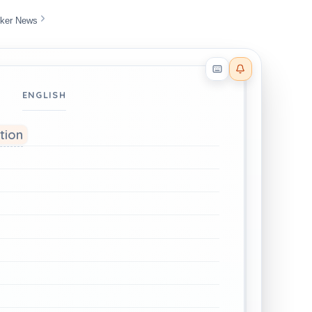
ker News
Reader effects on
ENGLISH
ation