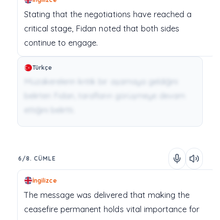
Stating
that
the
negotiations
have
reached
a
critical
stage,
Fidan
noted
that
both
sides
continue
to
engage.
Türkçe
Müzakerelerin kritik bir aşamaya geldiğini
belirten Fidan, tarafların görüşmeye devam
ettiğini belirtti.
6/8. CÜMLE
İngilizce
The
message
was
delivered
that
making
the
ceasefire
permanent
holds
vital
importance
for