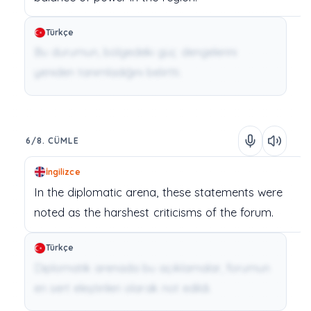
Türkçe
Bu durumun, bölgedeki güç dengelerini
yeniden tanımladığını belirtti.
6/8. CÜMLE
İngilizce
In
the
diplomatic
arena,
these
statements
were
noted
as
the
harshest
criticisms
of
the
forum.
Türkçe
Diplomatik arenada bu açıklamalar, forumun
en sert eleştirileri olarak not edildi.