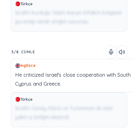
Türkçe
İsrail'in kurduğu 'İslam karşıtı ittifak'ın bölgesel
güvenliği tehdit ettiğini savundu.
3/8. CÜMLE
İngilizce
He
criticized
Israel's
close
cooperation
with
South
Cyprus
and
Greece.
Türkçe
İsrail'in Güney Kıbrıs ve Yunanistan ile olan
yakın iş birliğini eleştirdi.