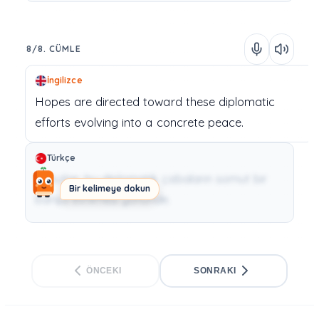
8/8. CÜMLE
İngilizce
Hopes
are
directed
toward
these
diplomatic
efforts
evolving
into
a
concrete
peace.
Türkçe
Umutlar, bu diplomatik çabaların somut bir
Bir kelimeye dokun
barışa evrilmesi yönünde.
ÖNCEKI
SONRAKI