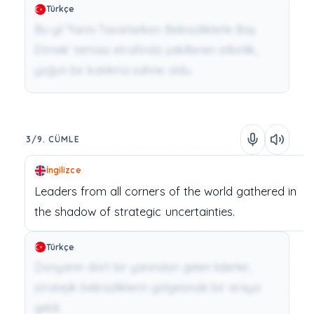
Türkçe
Bu yıl 'Yarını Tasarlarken Belirsizliklerle Baş
Etmek' teması etrafında şekillenen etkinlik,
yoğun bir katılıma sahne oldu.
3/9. CÜMLE
İngilizce
Leaders
from
all
corners
of
the
world
gathered
in
the shadow of
strategic
uncertainties.
Türkçe
Dünyanın dört bir yanından gelen liderler,
stratejik belirsizliklerin gölgesinde bir araya
geldi.