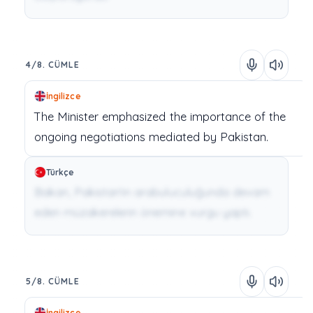
4/8. CÜMLE
İngilizce
The
Minister
emphasized
the
importance
of
the
ongoing
negotiations
mediated
by
Pakistan.
Türkçe
Bakan, Pakistan'ın arabuluculuğunda devam
eden müzakerelerin önemine vurgu yaptı.
5/8. CÜMLE
İngilizce