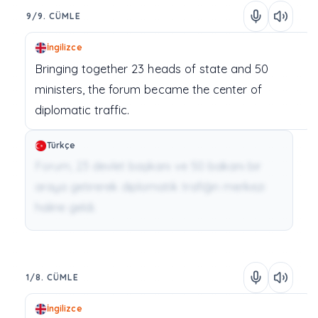
9/9. CÜMLE
İngilizce
Bringing
together
23
heads
of
state
and
50
ministers,
the
forum
became
the
center
of
diplomatic
traffic.
Türkçe
Forum, 23 devlet başkanı ve 50 bakanı bir
araya getirerek diplomatik trafiğin merkezi
haline geldi.
1/8. CÜMLE
İngilizce