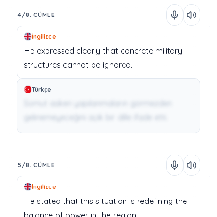
4/8. CÜMLE
İngilizce
He
expressed
clearly
that
concrete
military
structures
cannot
be
ignored.
Türkçe
Somut askeri yapılanmaların görmezden
gelinemeyeceğini açık bir dille ifade etti.
5/8. CÜMLE
İngilizce
He
stated
that
this
situation
is
redefining
the
balance of power
in
the
region.