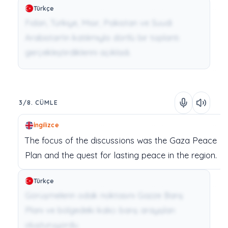
Türkçe
Fidan, Türkiye, Mısır, Pakistan ve Suudi
Arabistan'ın katılımıyla dörtlü bir toplantı
gerçekleştirdiklerini açıkladı.
3/8. CÜMLE
İngilizce
The
focus
of
the
discussions
was
the
Gaza
Peace
Plan
and
the
quest
for
lasting
peace
in
the
region.
Türkçe
Görüşmelerin odak noktasını Gazze Barış
Planı ve bölgedeki kalıcı barış arayışları
oluşturuyordu.