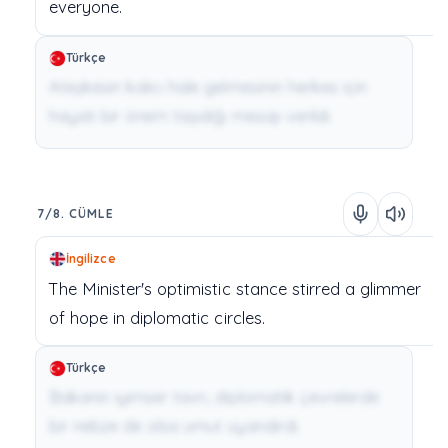
everyone.
Türkçe
Ateşkesin kalıcı hale gelmesinin herkes için
hayati bir önem taşıdığı mesajı verildi.
7/8. CÜMLE
İngilizce
The
Minister's
optimistic
stance
stirred
a
glimmer
of
hope
in
diplomatic
circles.
Türkçe
Bakanın iyimser tavrı, diplomatik çevrelerde
bir nebze de olsa umut uyandırdı.