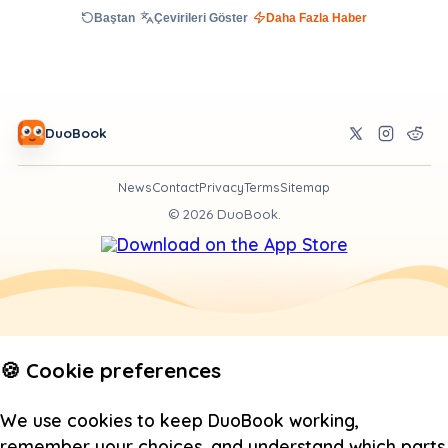
Baştan
Çevirileri Göster
Daha Fazla Haber
DuoBook
News
Contact
Privacy
Terms
Sitemap
©
2026
DuoBook.
🍪 Cookie preferences
We use cookies to keep DuoBook working,
remember your choices, and understand which parts