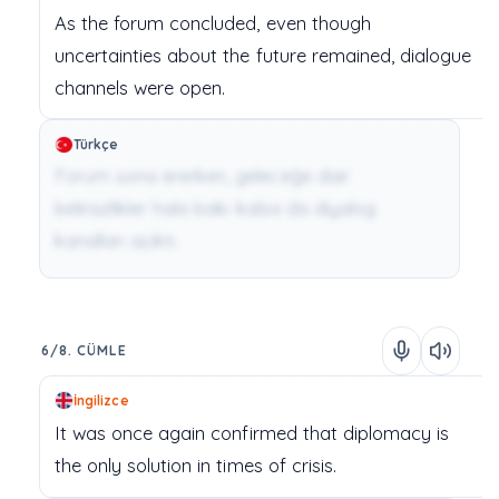
As
the
forum
concluded,
even
though
uncertainties
about
the
future
remained,
dialogue
channels
were
open.
Türkçe
Forum sona ererken, geleceğe dair
belirsizlikler hala baki kalsa da diyalog
kanalları açıktı.
6/8. CÜMLE
İngilizce
It
was
once
again
confirmed
that
diplomacy
is
the
only
solution
in
times
of
crisis.