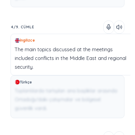
4/9. CÜMLE
İngilizce
The
main
topics
discussed
at
the
meetings
included
conflicts
in
the
Middle
East
and
regional
security.
Türkçe
Toplantılarda tartışılan ana başlıklar arasında
Ortadoğu'daki çatışmalar ve bölgesel
güvenlik vardı.