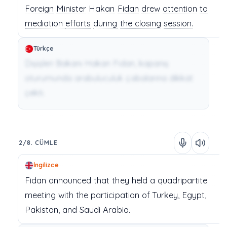
Foreign
Minister
Hakan
Fidan
drew
attention
to
mediation
efforts
during
the
closing
session.
Türkçe
Dışişleri Bakanı Hakan Fidan, kapanış
oturumunda arabuluculuk çabalarına dikkat
çekti.
2/8. CÜMLE
İngilizce
Fidan
announced
that
they
held
a
quadripartite
meeting
with
the
participation
of
Turkey,
Egypt,
Pakistan,
and
Saudi
Arabia.