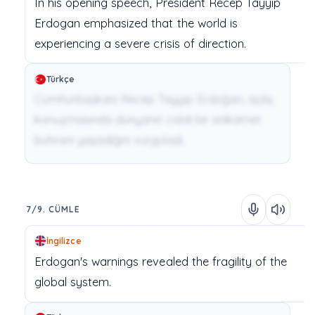
In
his
opening
speech,
President
Recep
Tayyip
Erdogan
emphasized
that
the
world
is
experiencing
a
severe
crisis
of
direction.
Türkçe
Cumhurbaşkanı Recep Tayyip Erdoğan, açılış
konuşmasında dünyanın ciddi bir istikamet
buhranı yaşadığını vurguladı.
7/9. CÜMLE
İngilizce
Erdogan's
warnings
revealed
the
fragility
of
the
global
system.