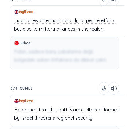
İngilizce
Fidan
drew
attention
not
only
to
peace
efforts
but
also
to
military
alliances
in
the
region.
Türkçe
Fidan, sadece barış çabalarına değil,
bölgedeki askeri ittifaklara da dikkat çekti.
2/8. CÜMLE
İngilizce
He
argued
that
the
'anti-Islamic
alliance'
formed
by
Israel
threatens
regional
security.