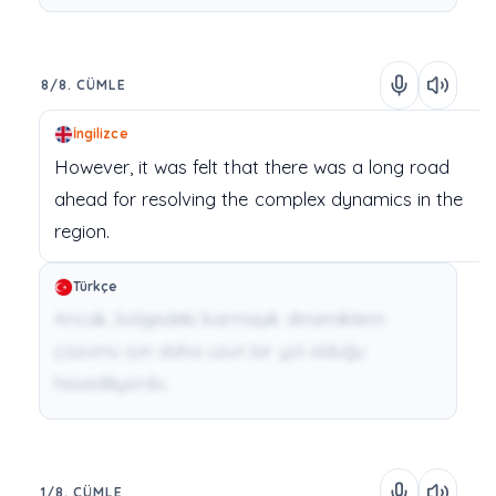
8/8. CÜMLE
İngilizce
However,
it
was
felt
that
there
was
a
long
road
ahead
for
resolving
the
complex
dynamics
in
the
region.
Türkçe
Ancak, bölgedeki karmaşık dinamiklerin
çözümü için daha uzun bir yol olduğu
hissediliyordu.
1/8. CÜMLE