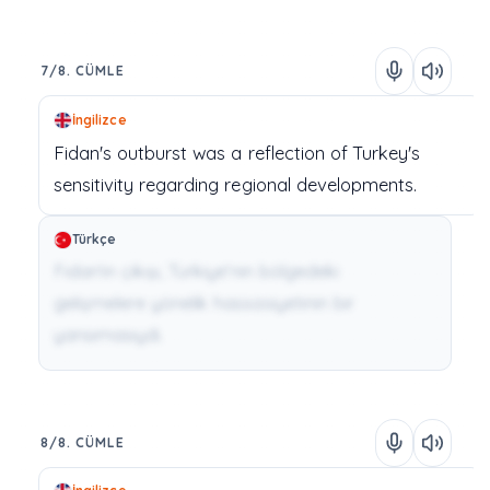
7/8. CÜMLE
İngilizce
Fidan's
outburst
was
a
reflection
of
Turkey's
sensitivity
regarding
regional
developments.
Türkçe
Fidan'ın çıkışı, Türkiye'nin bölgedeki
gelişmelere yönelik hassasiyetinin bir
yansımasıydı.
8/8. CÜMLE