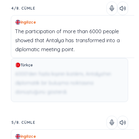
4/8. CÜMLE
İngilizce
The
participation
of
more
than
6000
people
showed
that
Antalya
has
transformed
into
a
diplomatic
meeting
point.
Türkçe
6000'den fazla kişinin katılımı, Antalya'nın
diplomatik bir buluşma noktasına
dönüştüğünü gösterdi.
5/8. CÜMLE
İngilizce