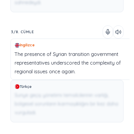
sahnedeydi.
3/8. CÜMLE
İngilizce
The
presence
of
Syrian
transition
government
representatives
underscored
the
complexity
of
regional
issues
once
again.
Türkçe
Suriye geçiş yönetimi temsilcilerinin varlığı,
bölgesel sorunların karmaşıklığını bir kez daha
vurguladı.