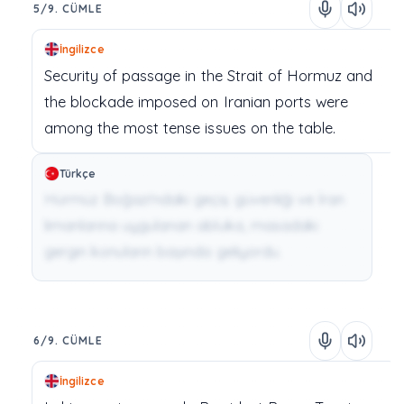
5/9. CÜMLE
İngilizce
Security
of
passage
in
the
Strait
of
Hormuz
and
the
blockade
imposed
on
Iranian
ports
were
among
the
most
tense
issues
on
the
table.
Türkçe
Hürmüz Boğazı'ndaki geçiş güvenliği ve İran
limanlarına uygulanan abluka, masadaki
gergin konuların başında geliyordu.
6/9. CÜMLE
İngilizce