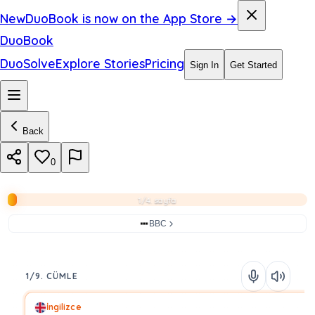
New
DuoBook is now on the App Store →
DuoBook
DuoSolve
Explore Stories
Pricing
Sign In
Get Started
Back
0
1/4. sayfa
BBC
1/9. CÜMLE
İngilizce