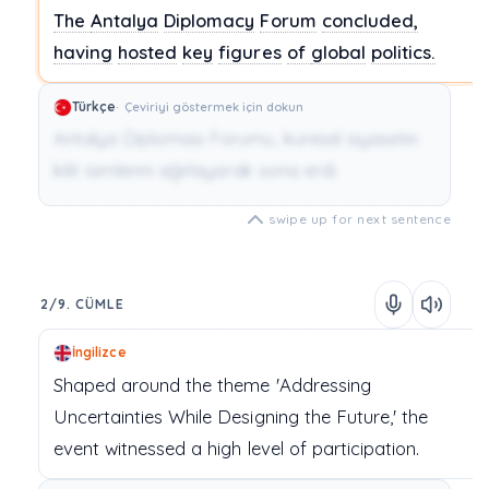
The
Antalya
Diplomacy
Forum
concluded,
having
hosted
key
figures
of
global
politics.
Türkçe
Çeviriyi göstermek için dokun
Antalya Diplomasi Forumu, küresel siyasetin
kilit isimlerini ağırlayarak sona erdi.
swipe up for next sentence
2/9. CÜMLE
İngilizce
Shaped
around
the
theme
'Addressing
Uncertainties
While
Designing
the
Future,'
the
event
witnessed
a
high
level
of
participation.