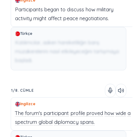
İngilizce
Participants
began
to
discuss
how
military
activity
might
affect
peace
negotiations.
Türkçe
Katılımcılar, askeri hareketliliğin barış
müzakerelerini nasıl etkileyeceğini tartışmaya
başladı.
1/8. CÜMLE
İngilizce
The
forum's
participant
profile
proved
how
wide
a
spectrum
global
diplomacy
spans.