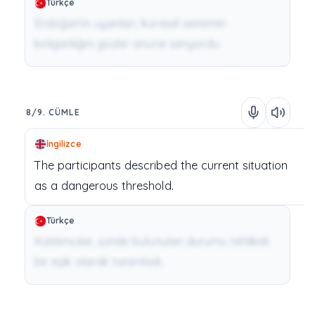
Türkçe
Erdoğan'ın uyarıları, küresel sistemin
kırılganlığını gözler önüne seriyordu.
8/9. CÜMLE
İngilizce
The
participants
described
the
current
situation
as
a
dangerous
threshold.
Türkçe
Katılımcılar, içinde bulunulan durumu tehlikeli
bir eşik olarak tanımladı.