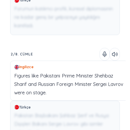
Türkçe
Forumun katılımcı profili, küresel diplomasinin
ne kadar geniş bir yelpazeye yayıldığını
kanıtladı.
2/8. CÜMLE
İngilizce
Figures
like
Pakistani
Prime
Minister
Shehbaz
Sharif
and
Russian
Foreign
Minister
Sergei
Lavrov
were
on
stage.
Türkçe
Pakistan Başbakanı Şahbaz Şerif ve Rusya
Dışişleri Bakanı Sergei Lavrov gibi isimler