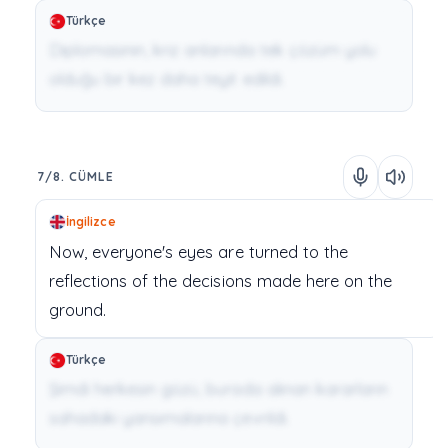
Türkçe
Diplomasinin, kriz anlarında tek çözüm yolu
olduğu bir kez daha teyit edildi.
7/8. CÜMLE
İngilizce
Now,
everyone's
eyes
are
turned
to
the
reflections
of
the
decisions
made
here
on
the
ground.
Türkçe
Şimdi herkesin gözü, burada alınan kararların
sahadaki yansımalarına çevrildi.