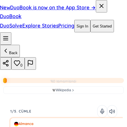
New
DuoBook is now on the App Store →
DuoBook
DuoSolve
Explore Stories
Pricing
Sign In
Get Started
Back
0
%0 tamamlandı
Wikipedia
1/5. CÜMLE
Almanca