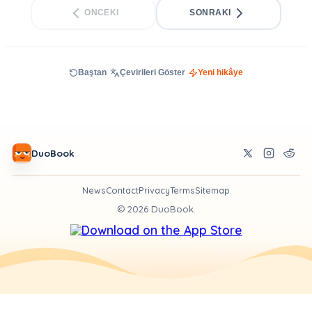
ÖNCEKI
SONRAKI
Baştan
Çevirileri Göster
Yeni hikâye
DuoBook
News
Contact
Privacy
Terms
Sitemap
©
2026
DuoBook.