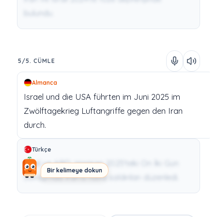
bulundu.
5/5. CÜMLE
Almanca
Israel
und
die
USA
führten
im
Juni
2025
im
Zwölftagekrieg
Luftangriffe
gegen
den
Iran
durch.
Türkçe
İsrail ve ABD, Haziran 2025'teki On İki Gün
Bir kelimeye dokun
Savaşı'nda İran'a hava saldırıları düzenledi.