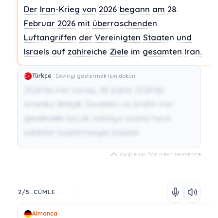
Der
Iran-Krieg
von
2026
begann
am
28.
Februar
2026
mit
überraschenden
Luftangriffen
der
Vereinigten
Staaten
und
Israels
auf
zahlreiche
Ziele
im
gesamten
Iran.
Türkçe
Çeviriyi göstermek için dokun
2026'da İran savaşı, 28 Şubat 2026'da
Amerika Birleşik Devletleri ve İsrail'in İran
genelindeki birçok noktaya sürpriz hava
saldırıları başlatmasıyla başladı.
swipe up for next sentence
2/5. CÜMLE
Almanca