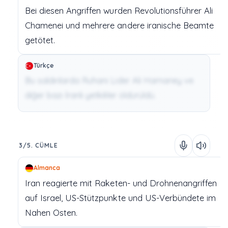
Bei
diesen
Angriffen
wurden
Revolutionsführer
Ali
Chamenei
und
mehrere
andere
iranische
Beamte
getötet.
Türkçe
Bu saldırılarda Ruhani Lider Ali Hamaney ve
diğer bazı İranlı yetkililer öldürüldü.
3/5. CÜMLE
Almanca
Iran
reagierte
mit
Raketen-
und
Drohnenangriffen
auf
Israel,
US-Stützpunkte
und
US-Verbündete
im
Nahen
Osten.