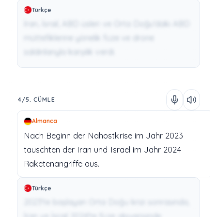
Türkçe
İran, İsrail, ABD üsleri ve Orta Doğu'daki ABD
müttefiklerine yönelik füze ve drone
saldırılarıyla karşılık verdi.
4/5. CÜMLE
Almanca
Nach
Beginn
der
Nahostkrise
im
Jahr
2023
tauschten
der
Iran
und
Israel
im
Jahr
2024
Raketenangriffe
aus.
Türkçe
2023'te başlayan Orta Doğu krizi sonrasında,
İran ve İsrail 2024'te füze alışverişinde