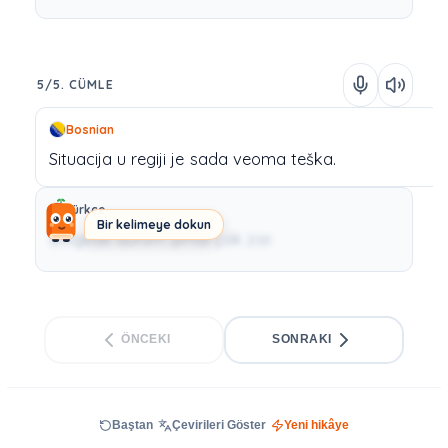
5/5. CÜMLE
Bosnian
Situacija
u
regiji
je
sada
veoma
teška.
Türkçe
Bir kelimeye dokun
Bölgede durum şimdi çok zor.
ÖNCEKI
SONRAKI
Baştan
Çevirileri Göster
Yeni hikâye