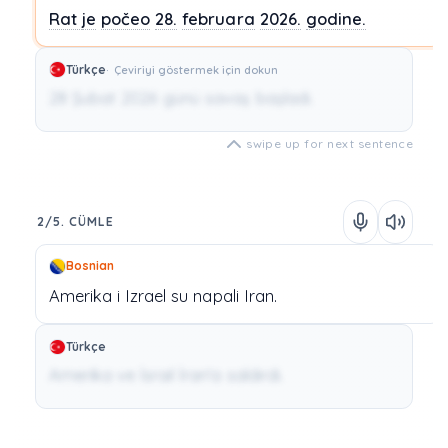
Rat
je
počeo
28.
februara
2026.
godine.
Türkçe
Çeviriyi göstermek için dokun
28 Şubat 2026 günü savaş başladı.
swipe up for next sentence
2/5. CÜMLE
Bosnian
Amerika
i
Izrael
su
napali
Iran.
Türkçe
Amerika ve İsrail İran'a saldırdı.