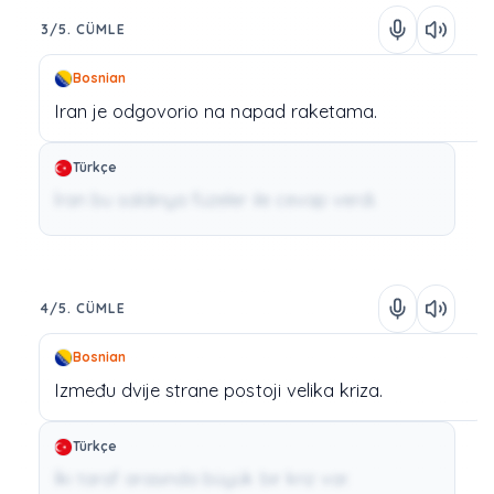
3/5. CÜMLE
Bosnian
Iran
je
odgovorio
na
napad
raketama.
Türkçe
İran bu saldırıya füzeler ile cevap verdi.
4/5. CÜMLE
Bosnian
Između
dvije
strane
postoji
velika
kriza.
Türkçe
İki taraf arasında büyük bir kriz var.