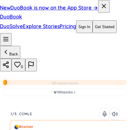
New
DuoBook is now on the App Store →
DuoBook
DuoSolve
Explore Stories
Pricing
Sign In
Get Started
Back
0
%0 tamamlandı
Wikipedia
1/5. CÜMLE
Bosnian