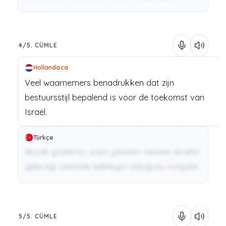
4/5. CÜMLE
Hollandaca
Veel
waarnemers
benadrukken
dat
zijn
bestuursstijl
bepalend
is
voor
de
toekomst
van
Israël.
Türkçe
Birçok gözlemci, onun yönetim tarzının İsrail'in
geleceği üzerinde belirleyici olduğunu vurgular.
5/5. CÜMLE