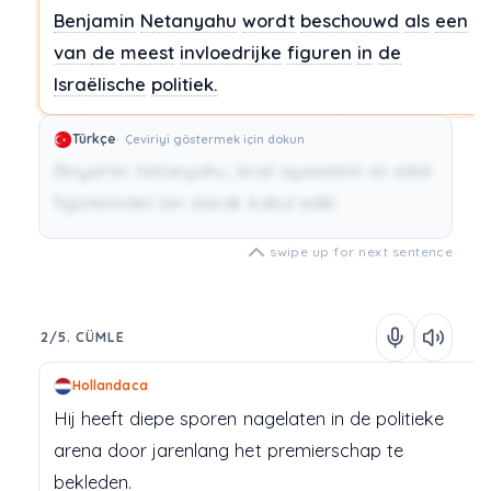
Benjamin
Netanyahu
wordt
beschouwd
als
een
van
de
meest
invloedrijke
figuren
in
de
Israëlische
politiek.
Türkçe
Çeviriyi göstermek için dokun
Binyamin Netanyahu, İsrail siyasetinin en etkili
figürlerinden biri olarak kabul edilir.
swipe up for next sentence
2/5. CÜMLE
Hollandaca
Hij
heeft
diepe
sporen
nagelaten
in
de
politieke
arena
door
jarenlang
het
premierschap
te
bekleden.