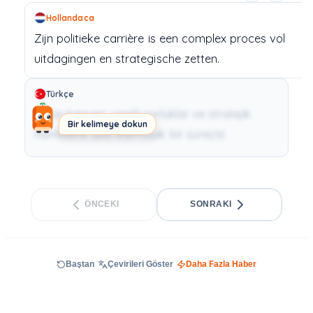
Hollandaca
Zijn
politieke
carrière
is
een
complex
proces
vol
uitdagingen
en
strategische
zetten.
Türkçe
Siyasi kariyeri, çeşitli zorluklar ve stratejik
Bir kelimeye dokun
hamlelerle dolu karmaşık bir süreçtir.
ÖNCEKI
SONRAKI
Baştan
Çevirileri Göster
Daha Fazla Haber