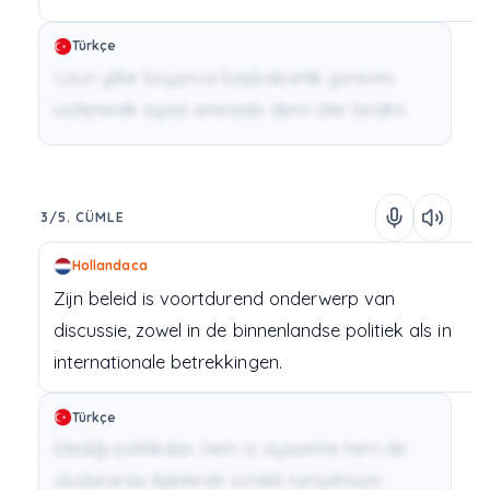
Türkçe
Uzun yıllar boyunca başbakanlık görevini
üstlenerek siyasi arenada derin izler bıraktı.
3/5. CÜMLE
Hollandaca
Zijn
beleid
is
voortdurend
onderwerp
van
discussie,
zowel
in
de
binnenlandse
politiek
als
in
internationale
betrekkingen.
Türkçe
İzlediği politikalar, hem iç siyasette hem de
uluslararası ilişkilerde sürekli tartışılmıştır.