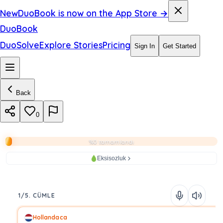
New
DuoBook is now on the App Store →
DuoBook
DuoSolve
Explore Stories
Pricing
Sign In
Get Started
Back
0
%0 tamamlandı
Eksisozluk
1/5. CÜMLE
Hollandaca