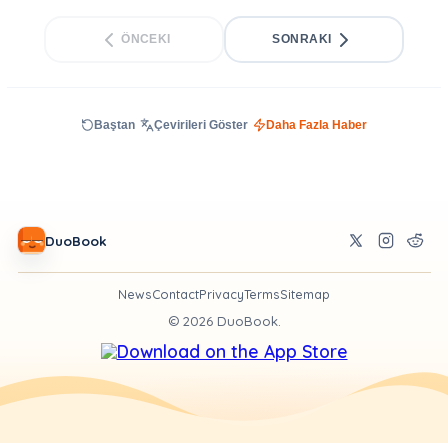
ÖNCEKI
SONRAKI
Baştan
Çevirileri Göster
Daha Fazla Haber
DuoBook
News
Contact
Privacy
Terms
Sitemap
©
2026
DuoBook.