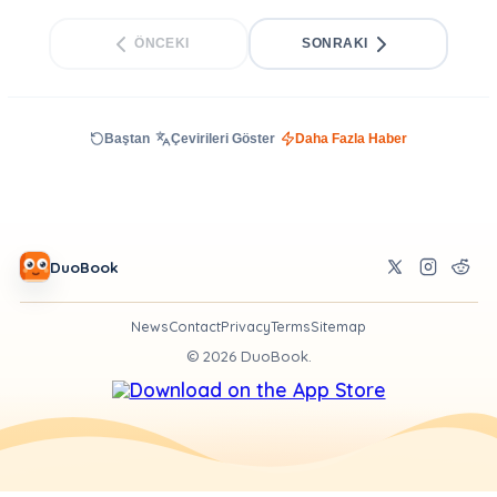
ÖNCEKI
SONRAKI
Baştan
Çevirileri Göster
Daha Fazla Haber
DuoBook
News
Contact
Privacy
Terms
Sitemap
©
2026
DuoBook.