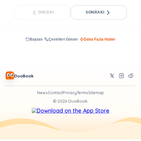
ÖNCEKI
SONRAKI
Baştan
Çevirileri Göster
Daha Fazla Haber
DuoBook
News
Contact
Privacy
Terms
Sitemap
©
2026
DuoBook.