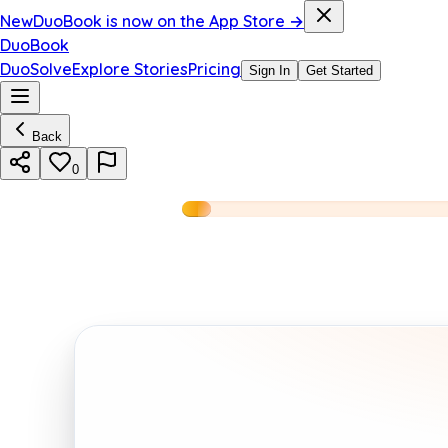
New
DuoBook is now on the App Store →
DuoBook
DuoSolve
Explore Stories
Pricing
Sign In
Get Started
Back
0