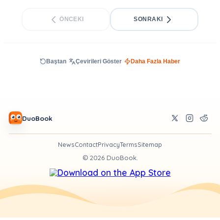
ÖNCEKI
SONRAKI
Baştan
Çevirileri Göster
Daha Fazla Haber
DuoBook
News
Contact
Privacy
Terms
Sitemap
©
2026
DuoBook.