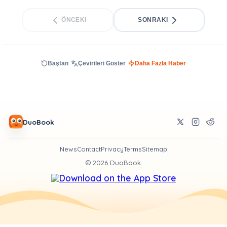
ÖNCEKI
SONRAKI
Baştan
Çevirileri Göster
Daha Fazla Haber
DuoBook
News
Contact
Privacy
Terms
Sitemap
©
2026
DuoBook.