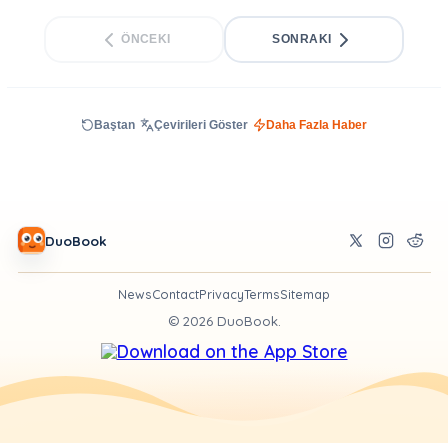
ÖNCEKI
SONRAKI
Baştan
Çevirileri Göster
Daha Fazla Haber
DuoBook
News
Contact
Privacy
Terms
Sitemap
©
2026
DuoBook.