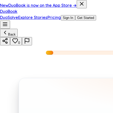
New
DuoBook is now on the App Store →
DuoBook
DuoSolve
Explore Stories
Pricing
Sign In
Get Started
Back
0