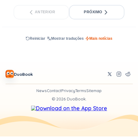
ANTERIOR
PRÓXIMO
Reiniciar
Mostrar traduções
Mais notícias
DuoBook
News
Contact
Privacy
Terms
Sitemap
©
2026
DuoBook.