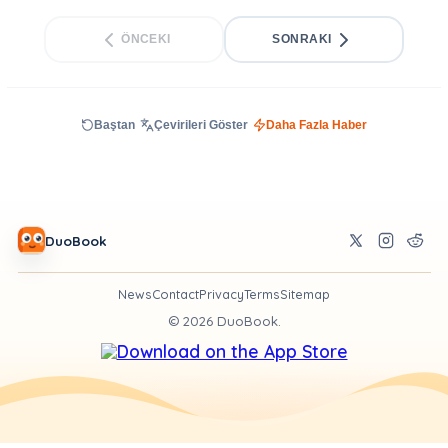
ÖNCEKI
SONRAKI
Baştan
Çevirileri Göster
Daha Fazla Haber
DuoBook
News
Contact
Privacy
Terms
Sitemap
©
2026
DuoBook.