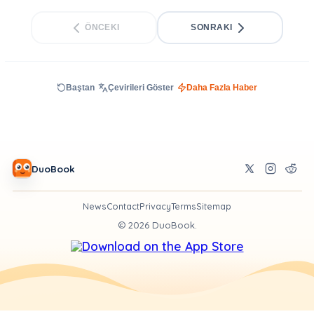
ÖNCEKI
SONRAKI
Baştan
Çevirileri Göster
Daha Fazla Haber
DuoBook
News
Contact
Privacy
Terms
Sitemap
©
2026
DuoBook.